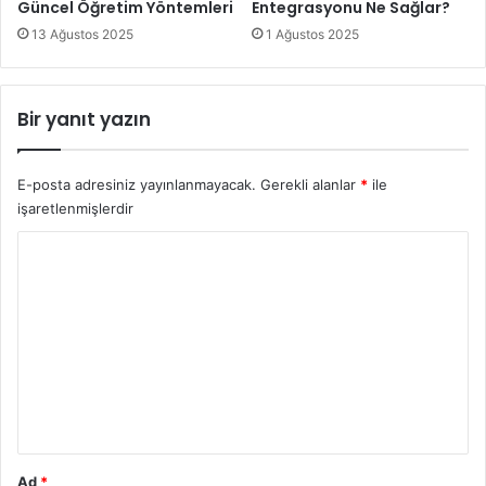
Güncel Öğretim Yöntemleri
Entegrasyonu Ne Sağlar?
13 Ağustos 2025
1 Ağustos 2025
Bir yanıt yazın
E-posta adresiniz yayınlanmayacak.
Gerekli alanlar
*
ile
işaretlenmişlerdir
Y
o
r
u
m
*
Ad
*