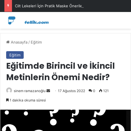
Cilt Lekeleri İçin Pratik Maske Önerileri
Anasayfa
/
Eğitim
Eğitim
Eğitimde Birincil ve İkincil
Metinlerin Önemi Nedir?
Bir
sinem ramazanoğlu
17 Ağustos 2022
0
121
e-
1 dakika okuma süresi
posta
göndermek