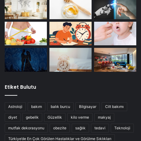
Etiket Bulutu
Astroloji
bakım
balık burcu
Bilgisayar
Cilt bakımı
diyet
gebelik
Güzellik
kilo verme
makyaj
mutfak dekorasyonu
obezite
sağlık
tedavi
Teknoloji
Türkiye’de En Çok Görülen Hastalıklar ve Görülme Sıklıkları