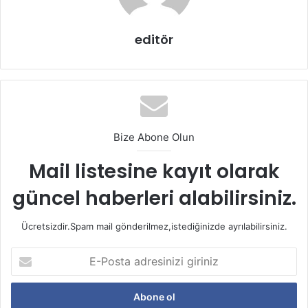
editör
Bize Abone Olun
Mail listesine kayıt olarak
güncel haberleri alabilirsiniz.
Ücretsizdir.Spam mail gönderilmez,istediğinizde ayrılabilirsiniz.
E-
Posta
adresinizi
Kahverengi Tonlar
giriniz