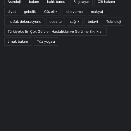
Astroloji
bakım
balık burcu
Bilgisayar
Cilt bakımı
diyet
gebelik
Güzellik
kilo verme
makyaj
mutfak dekorasyonu
obezite
sağlık
tedavi
Teknoloji
Türkiye’de En Çok Görülen Hastalıklar ve Görülme Sıklıkları
tırnak bakımı
Yüz yogası