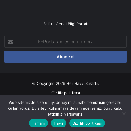
Fellik | Genel Bilgi Portalı
E-
Posta
adresinizi
giriniz
© Copyright 2026 Her Hakkı Saklıdır.
Gizlilik politikası
Web sitemizde size en iyi deneyimi sunabilmemiz için çerezleri
Facebook
X
YouTube
Instagram
kullanıyoruz. Bu siteyi kullanmaya devam ederseniz, bunu kabul
ettiğinizi varsayarız.
Tamam
Hayır
Gizlilik politikası