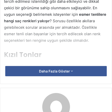
tercih edilmesi istenildiği gibi daha etkileyici ve dikkat
çekici bir görünüme sahip olunmasını sağlayabilir. En
uygun seçeneği belirlemek isteyenler için
esmer tenlilere
hangi saç renkleri yakışır
? Sorusu özellikle akıllara
gelebilecek sorular arasında yer almaktadır. Özellikle
esmer tenli olan bayanlar için tercih edilecek olan renk
seçenekleri ten rengine uygun şekilde olmalıdır.
Kızıl Tonlar
Esmer tenli olan bayanlar için kızıl tonlar özellikle tercih
Daha Fazla Göster
edilmemesi gereken renk seçenekleri arasında yer
almaktadır. Bunun dışında güllü kızıl tonlarını tercih
edilmesi ya da daha açık renklerin kullanılması uygun
olacaktır. Kızıl tonları kullanmak isteyen esmer tenli
bayanlar kızıl kahve tonlarını tercih edebilirler.