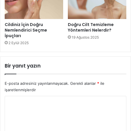
Cildiniz İçin Doğru
Doğru Cilt Temizleme
Nemlendirici Seçme
Yöntemleri Nelerdir?
İpuçları
19 Ağustos 2025
2 Eylül 2025
Bir yanıt yazın
E-posta adresiniz yayınlanmayacak.
Gerekli alanlar
*
ile
işaretlenmişlerdir
Y
o
r
u