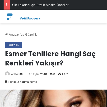
Cilt Lekeleri İçin Pratik Maske Önerileri
Anasayfa
/
Güzellik
Güzellik
Esmer Tenlilere Hangi Saç
Renkleri Yakışır?
Bir
editör
26 Eylül 2018
0
1.461
e-
1 dakika okuma süresi
posta
göndermek