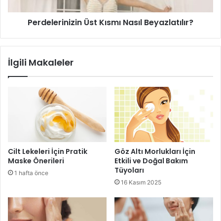
sağlayabilir.
Perdelerinizin Üst Kısmı Nasıl Beyazlatılır?
Sarı Renk Tonları
Esmer bayanlar için sarı renk kullanımı her zaman
İlgili Makaleler
muamma olarak kalmaktadır. Altın sarısı veya platin sarısı
iddialı renkler arasında yer almaktadır. Bu nedenle esmer
bayanlar için özellikle sarının küllü tonlarının tercih
edilmesi daha uygun olacaktır.
esmer tenli bayanlar için saç rengi
Cilt Lekeleri İçin Pratik
Göz Altı Morlukları İçin
Esmer Tenliler
saç rengi
Maske Önerileri
Etkili ve Doğal Bakım
Tüyoları
1 hafta önce
16 Kasım 2025