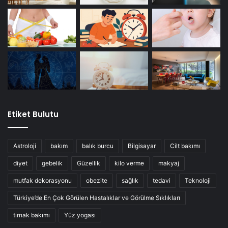
Etiket Bulutu
Astroloji
bakım
balık burcu
Bilgisayar
Cilt bakımı
diyet
gebelik
Güzellik
kilo verme
makyaj
mutfak dekorasyonu
obezite
sağlık
tedavi
Teknoloji
Türkiye’de En Çok Görülen Hastalıklar ve Görülme Sıklıkları
tırnak bakımı
Yüz yogası