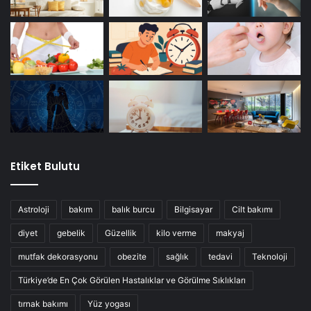
Etiket Bulutu
Astroloji
bakım
balık burcu
Bilgisayar
Cilt bakımı
diyet
gebelik
Güzellik
kilo verme
makyaj
mutfak dekorasyonu
obezite
sağlık
tedavi
Teknoloji
Türkiye’de En Çok Görülen Hastalıklar ve Görülme Sıklıkları
tırnak bakımı
Yüz yogası