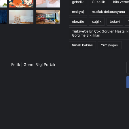
gebelik
Güzellik
kilo verm
makyaj
mutfak dekorasyonu
obezite
sağlık
tedavi
Türkiye’de En Çok Görülen Hastalık
Görülme Sıklıkları
tırnak bakımı
Yüz yogası
E
Fellik | Genel Bilgi Portalı
P
a
g