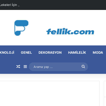
 Lekeleri İçin Pratik Maske Önerileri
KNOLOJI
GENEL
DEKORASYON
HAMILELIK
MODA
Rastgele Makale
Kenar Bölmesi
Arama
yap
...