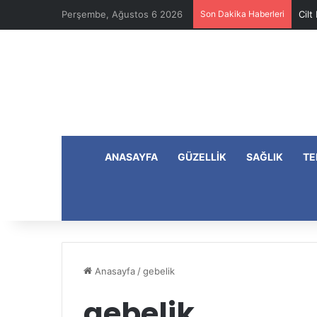
Perşembe, Ağustos 6 2026
Son Dakika Haberleri
Cilt
ANASAYFA
GÜZELLIK
SAĞLIK
TE
Anasayfa
/
gebelik
gebelik