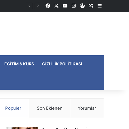
Facebook
X
YouTube
Instagram
Kayıt Ol
Rastgele Makale
Kenar Bölme
EĞITIM & KURS
GIZLILIK POLITIKASI
Popüler
Son Eklenen
Yorumlar