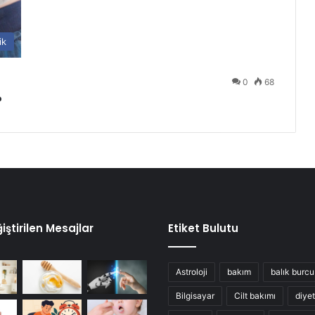
ik
0
68
?
iştirilen Mesajlar
Etiket Bulutu
Astroloji
bakım
balık burcu
Bilgisayar
Cilt bakımı
diyet