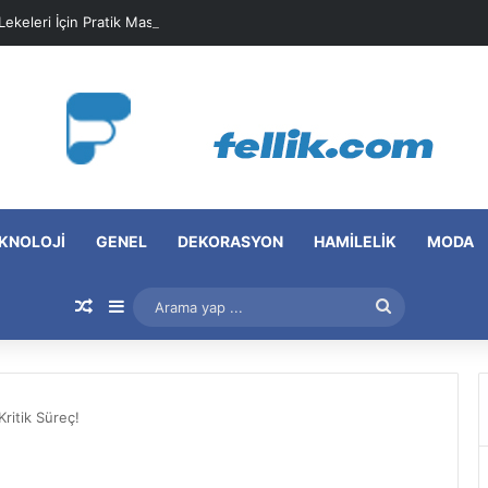
 Lekeleri İçin Pratik Maske Önerileri
KNOLOJI
GENEL
DEKORASYON
HAMILELIK
MODA
Rastgele Makale
Kenar Bölmesi
Arama
yap
...
Kritik Süreç!