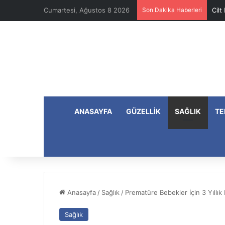
Cumartesi, Ağustos 8 2026
Son Dakika Haberleri
Cilt
ANASAYFA
GÜZELLIK
SAĞLIK
TE
Anasayfa
/
Sağlık
/
Prematüre Bebekler İçin 3 Yıllık 
Sağlık