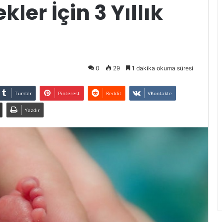
er İçin 3 Yıllık
0
29
1 dakika okuma süresi
Tumblr
Pinterest
Reddit
VKontakte
Yazdır