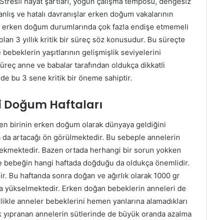
Stresli hayat şartları, yoğun çalışma temposu, dengesiz
nlış ve hatalı davranışlar erken doğum vakalarının
n erken doğum durumlarında çok fazla endişe etmemeli
lan 3 yıllık kritik bir süreç söz konusudur. Bu süreçte
 bebeklerin yaşıtlarının gelişmişlik seviyelerini
süreç anne ve babalar tarafından oldukça dikkatli
nde bu 3 sene kritik bir öneme sahiptir.
i Doğum Haftaları
en birinin erken doğum olarak dünyaya geldiğini
da artacağı ön görülmektedir. Bu sebeple annelerin
erekmektedir. Bazen ortada herhangi bir sorun yokken
e bebeğin hangi haftada doğduğu da oldukça önemlidir.
ir. Bu haftanda sonra doğan ve ağırlık olarak 1000 gr
ça yükselmektedir. Erken doğan bebeklerin anneleri de
llikle anneler bebeklerini hemen yanlarına alamadıkları
rak yıpranan annelerin sütlerinde de büyük oranda azalma