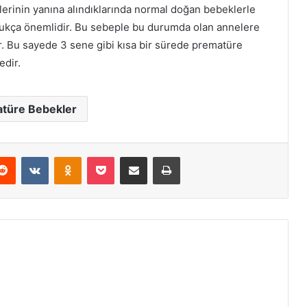
erinin yanına alındıklarında normal doğan bebeklerle
ldukça önemlidir. Bu sebeple bu durumda olan annelere
ır. Bu sayede 3 sene gibi kısa bir sürede prematüre
edir.
türe Bebekler
erest
Reddit
VKontakte
Odnoklassniki
Pocket
E-Posta ile paylaş
Yazdır