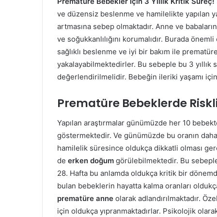
Prematüre Bebekler İçin 3 Yıllık Kritik Süreç!
ve düzensiz beslenme ve hamilelikte yapılan ya
artmasına sebep olmaktadır. Anne ve babaları
ve soğukkanlılığını korumalıdır. Burada önemli o
sağlıklı beslenme ve iyi bir bakım ile prematüre
yakalayabilmektedirler. Bu sebeple bu 3 yıllık 
değerlendirilmelidir. Bebeğin ileriki yaşamı içi
Prematüre Bebeklerde Riskl
Yapılan araştırmalar günümüzde her 10 bebekt
göstermektedir. Ve günümüzde bu oranın daha 
hamilelik süresince oldukça dikkatli olması g
de
erken doğum
görülebilmektedir. Bu sebepl
28. Hafta bu anlamda oldukça kritik bir dönemd
bulan bebeklerin hayatta kalma oranları olduk
prematüre anne
olarak adlandırılmaktadır. Öze
için oldukça yıpranmaktadırlar. Psikolojik ola