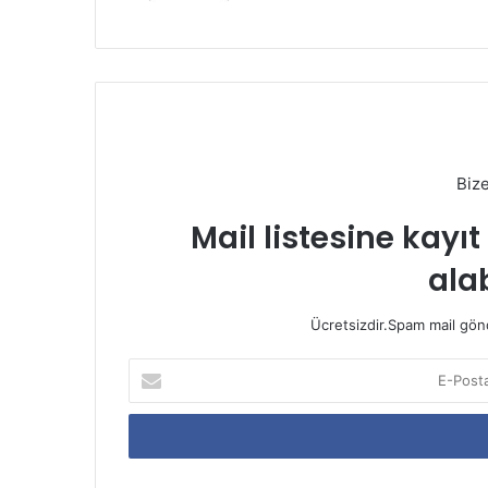
Biz
Mail listesine kayı
alab
Ücretsizdir.Spam mail gönde
E-
Posta
adresinizi
giriniz