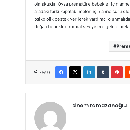
olmaktadır. Oysa prematüre bebekler için annel
aradaki farkı kapatabilmeleri için anne sürü o
psikolojik destek verilerek yardımcı olunmalıd
doğan bebekler normal seviyelere gelebilmekt
Prema
Facebook
X
LinkedIn
Tumblr
Pint
Paylaş
sinem ramazanoğlu