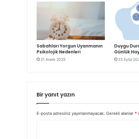
Sabahları Yorgun Uyanmanın
Duygu Dur
Psikolojik Nedenleri
Günlük Hay
21 Aralık 2025
23 Eylül 20
Bir yanıt yazın
E-posta adresiniz yayınlanmayacak.
Gerekli alanlar
*
i
Y
o