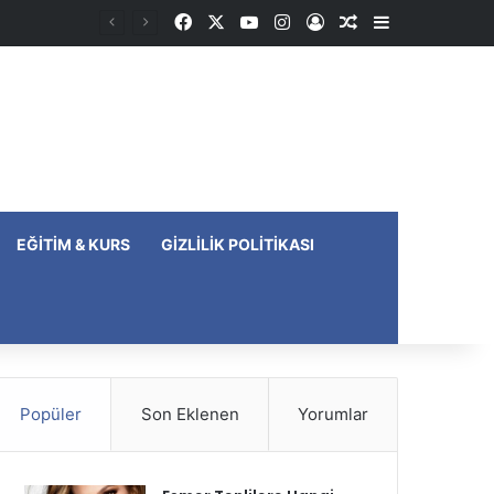
Facebook
X
YouTube
Instagram
Kayıt Ol
Rastgele Makale
Kenar Bölme
EĞITIM & KURS
GIZLILIK POLITIKASI
Popüler
Son Eklenen
Yorumlar