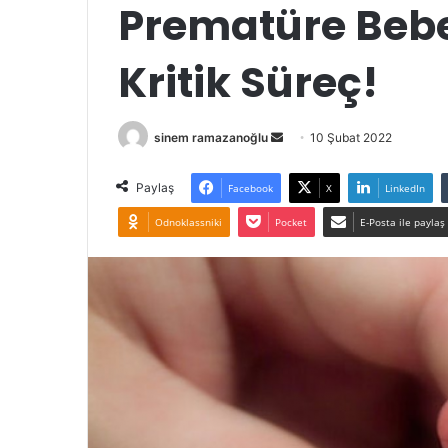
Prematüre Bebekl
Kritik Süreç!
Bir
sinem ramazanoğlu
10 Şubat 2022
e-
posta
Paylaş
Facebook
X
LinkedIn
göndermek
Odnoklassniki
Pocket
E-Posta ile paylaş