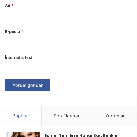
edilmesi, doğru beslenme ve gerekli takviyelerle eksikliğin
Ad
*
önlenmesi mümkündür. Demir eksikliği belirtileri arasında
yorgunluk, baş dönmesi, cilt solgunluğu ve nefes darlığı
bulunur. Bu nedenle özellikle risk grubundaki bireylerin
E-posta
*
demir seviyelerini düzenli olarak kontrol ettirmesi büyük
önem taşır.
İnternet sitesi
Demir Eksikliği
Demir Eksikliğinin Sebepleri
Popüler
Son Eklenen
Yorumlar
Esmer Tenlilere Hangi Saç Renkleri