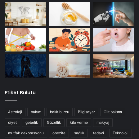
Etiket Bulutu
Astroloji
bakım
balık burcu
Bilgisayar
Cilt bakımı
diyet
gebelik
Güzellik
kilo verme
makyaj
mutfak dekorasyonu
obezite
sağlık
tedavi
Teknoloji