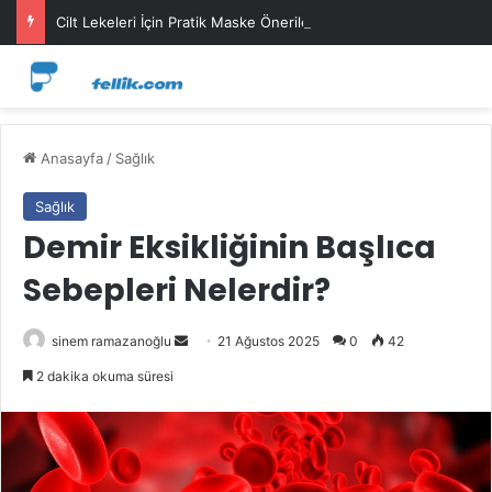
Cilt Lekeleri İçin Pratik Maske Önerileri
Anasayfa
/
Sağlık
Sağlık
Demir Eksikliğinin Başlıca
Sebepleri Nelerdir?
Bir
sinem ramazanoğlu
21 Ağustos 2025
0
42
e-
2 dakika okuma süresi
posta
göndermek