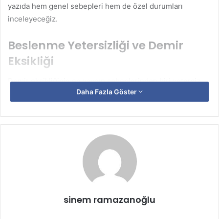
yazıda hem genel sebepleri hem de özel durumları
inceleyeceğiz.
Beslenme Yetersizliği ve Demir
Eksikliği
Demir eksikliğinin en yaygın sebeplerinden biri yetersiz
Daha Fazla Göster
beslenmedir. Vücuda yeterli miktarda demir alınmadığında
hemoglobin üretimi azalır ve kırmızı kan hücrelerinin
taşıma kapasitesi düşer. Demir, özellikle et, balık, tavuk ve
sakatat gibi hayvansal gıdalarda daha kolay emilir. Bunun
yanında, kuru baklagiller, tahıllar ve yeşil yapraklı sebzeler
de demir içerir ancak vücutta emilimi hayvansal kaynaklara
göre daha düşüktür.
Vejetaryen veya vegan beslenen kişiler, demir açısından
sinem ramazanoğlu
zengin gıdaları yeterince tüketmezse demir eksikliği riski