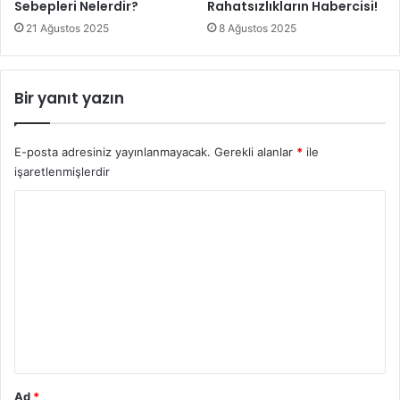
Sebepleri Nelerdir?
Rahatsızlıkların Habercisi!
21 Ağustos 2025
8 Ağustos 2025
Bir yanıt yazın
E-posta adresiniz yayınlanmayacak.
Gerekli alanlar
*
ile
işaretlenmişlerdir
Y
o
r
u
m
*
Ad
*