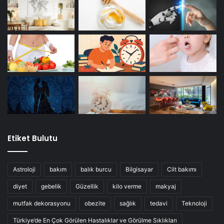
Etiket Bulutu
Astroloji
bakım
balık burcu
Bilgisayar
Cilt bakımı
diyet
gebelik
Güzellik
kilo verme
makyaj
mutfak dekorasyonu
obezite
sağlık
tedavi
Teknoloji
Türkiye’de En Çok Görülen Hastalıklar ve Görülme Sıklıkları