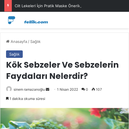
Cilt Lekeleri İçin Pratik Maske Önerileri
Anasayfa
/
Sağlık
Sağlık
Kök Sebzeler Ve Sebzelerin
Faydaları Nelerdir?
Bir
sinem ramazanoğlu
1 Nisan 2022
0
107
e-
1 dakika okuma süresi
posta
göndermek