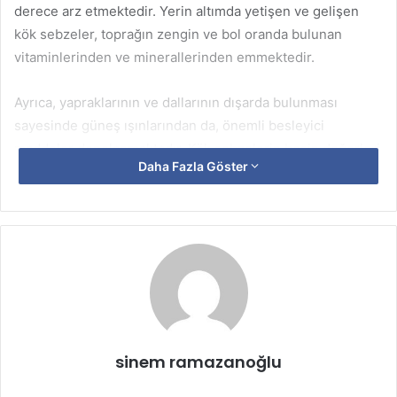
derece arz etmektedir. Yerin altımda yetişen ve gelişen
kök sebzeler, toprağın zengin ve bol oranda bulunan
vitaminlerinden ve minerallerinden emmektedir.
Ayrıca, yapraklarının ve dallarının dışarda bulunması
sayesinde güneş ışınlarından da, önemli besleyici
maddeler depolanmaktadır. Kök sebzelerin besin değerleri
Daha Fazla Göster
de bu lif miktarları da yüksek oranda olan sebzelerdendir.
Özellikle de, kompleks B ile gurubu ve C vitamini ile beta
karoten açısından da zengin bulunmaktadırlar. Mineral
değerleri çok yüksektir. Çok farklı şekillerde iyileştirici
etkiye sahiptir.
Çekiciliği Olmamasına Rağmen
Faydalı
sinem ramazanoğlu
Kök sebzelerin genellikle görüntüleri yüzünden çekici