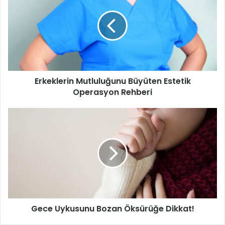
açısından önemlidir. Bunun için mutlaka ortak ideallerin
Büyüten
olması, hayal ve isteklerin olması önemsenir. İlişkiyi bir
Estetik
çıkmaza sokmamak açısından, mutlaka ortak hareket
Operasyon
Rehberi
ederek kendinizi daha iyi hissedeceğiniz aşamaları
yaşamalısınız.
İlişki neden çıkmaza girer
sorusunun
yanıtları arasında, mutlaka ortak ideal ve hedef
olmadığında yanıtını alırsınız. Birlikte hareket edebilecek
Erkeklerin Mutluluğunu Büyüten Estetik
Operasyon Rehberi
olmak bu hususta son derece önemlidir.
Gece
İlişkinin ilerlemesi açısından verilen kriterler önemli
Uykusunu
olacaktır.
Bozan
Öksürüğe
Dikkat!
ilişkilerde sorun
Gece Uykusunu Bozan Öksürüğe Dikkat!