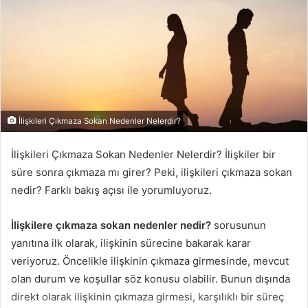
İlişkileri Çıkmaza Sokan Nedenler Nelerdir?
İlişkileri Çıkmaza Sokan Nedenler Nelerdir? İlişkiler bir
süre sonra çıkmaza mı girer? Peki, ilişkileri çıkmaza sokan
nedir? Farklı bakış açısı ile yorumluyoruz.
İlişkilere çıkmaza sokan nedenler nedir?
sorusunun
yanıtına ilk olarak, ilişkinin sürecine bakarak karar
veriyoruz. Öncelikle ilişkinin çıkmaza girmesinde, mevcut
olan durum ve koşullar söz konusu olabilir. Bunun dışında
direkt olarak ilişkinin çıkmaza girmesi, karşılıklı bir süreç