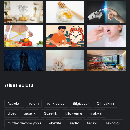
Etiket Bulutu
Astroloji
bakım
balık burcu
Bilgisayar
Cilt bakımı
diyet
gebelik
Güzellik
kilo verme
makyaj
mutfak dekorasyonu
obezite
sağlık
tedavi
Teknoloji