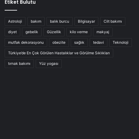
Etiket Bulutu
Astroloji
bakım
balık burcu
Bilgisayar
Cilt bakımı
diyet
gebelik
Güzellik
kilo verme
makyaj
mutfak dekorasyonu
obezite
sağlık
tedavi
Teknoloji
Türkiye’de En Çok Görülen Hastalıklar ve Görülme Sıklıkları
tırnak bakımı
Yüz yogası