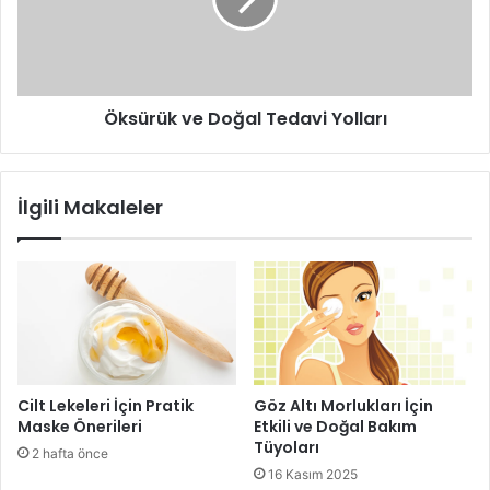
Yolları
Cildinize doğal bir parlaklık veren maske, güneşte kızaran
Öksürük ve Doğal Tedavi Yolları
cildiniz içinde en iyi bakım maskesi görevini üstlenecektir.
İlgili Makaleler
Malzemeler
6-7 adet nohut (unu)
1 tatlı kaşığı krema
Cilt Lekeleri İçin Pratik
Göz Altı Morlukları İçin
2 damla su
Maske Önerileri
Etkili ve Doğal Bakım
Tüyoları
2 hafta önce
Yarın çay kaşığı tuz
16 Kasım 2025