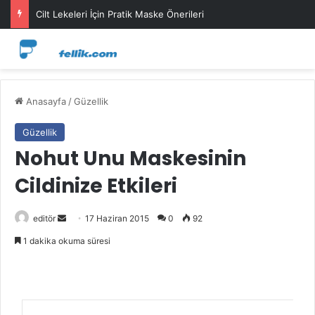
Cilt Lekeleri İçin Pratik Maske Önerileri
Anasayfa
/
Güzellik
Güzellik
Nohut Unu Maskesinin
Cildinize Etkileri
Bir
editör
17 Haziran 2015
0
92
e-
1 dakika okuma süresi
posta
göndermek