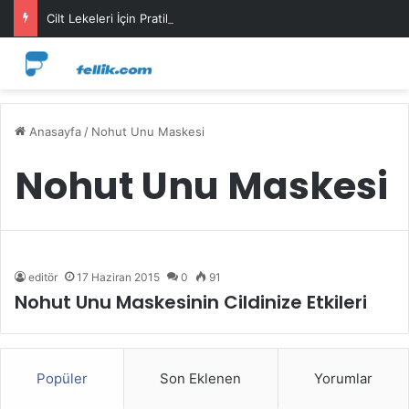
Cilt Lekeleri İçin Pratik Maske Önerileri
Anasayfa
/
Nohut Unu Maskesi
Nohut Unu Maskesi
editör
17 Haziran 2015
0
91
Nohut Unu Maskesinin Cildinize Etkileri
Popüler
Son Eklenen
Yorumlar