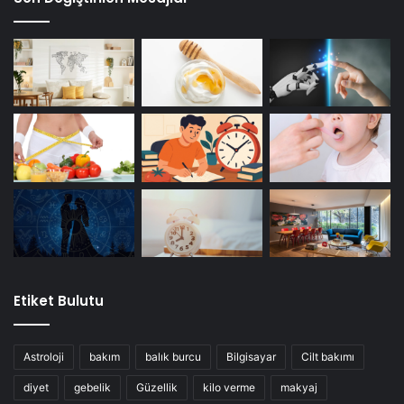
Etiket Bulutu
Astroloji
bakım
balık burcu
Bilgisayar
Cilt bakımı
diyet
gebelik
Güzellik
kilo verme
makyaj