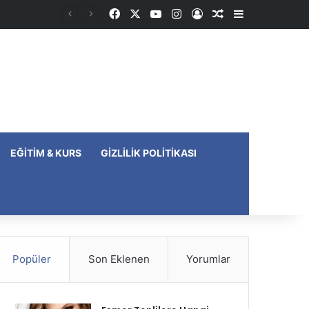
Facebook
X
YouTube
Instagram
Kayıt Ol
Rastgele Makale
Kenar Bölme
EĞITIM & KURS
GIZLILIK POLITIKASI
Popüler
Son Eklenen
Yorumlar