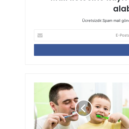
alab
Ücretsizdir.Spam mail gönde
E-
Posta
adresinizi
giriniz
Çocuğunuza
Diş
Fırçalamayı
Öğretin