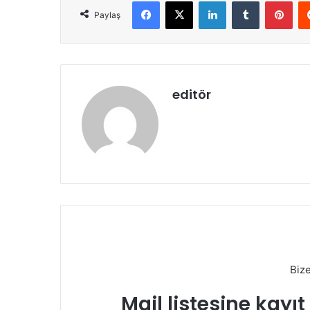
Facebook
X
LinkedIn
Tumblr
Pint
Paylaş
editör
Biz
Mail listesine kayı