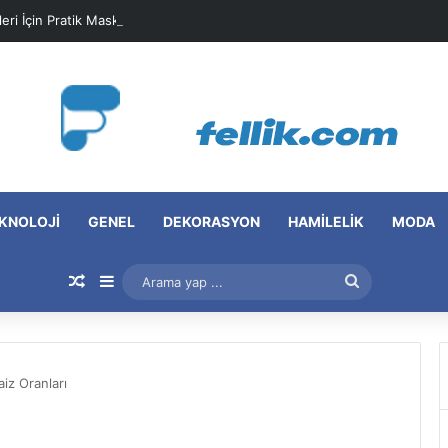
leri İçin Pratik Maske Önerileri
KNOLOJI
GENEL
DEKORASYON
HAMILELIK
MODA
Rastgele Makale
Kenar Bölmesi
Arama
yap
...
aiz Oranları