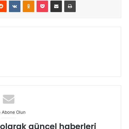
erest
Reddit
VKontakte
Odnoklassniki
Pocket
E-Posta ile paylaş
Yazdır
e Abone Olun
t olarak güncel haberleri