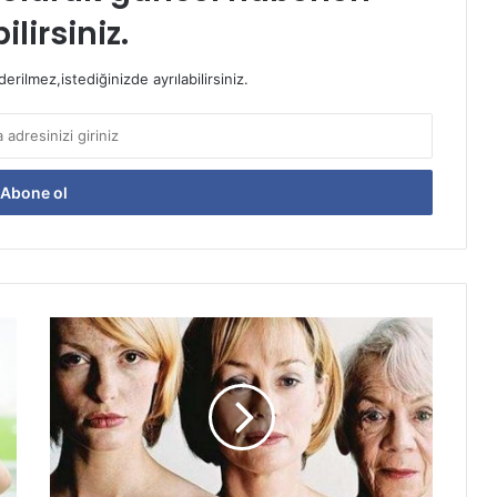
ilirsiniz.
rilmez,istediğinizde ayrılabilirsiniz.
Kadının
Muhteşem
Dönemleri:
Ergenlik,
Gebelik
ve
Menopoz