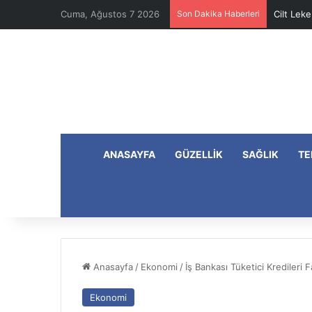
Cuma, Ağustos 7 2026
Son Dakika Haberleri
Cilt Leke
ANASAYFA
GÜZELLIK
SAĞLIK
TE
Anasayfa
/
Ekonomi
/
İş Bankası Tüketici Kredileri F
Ekonomi