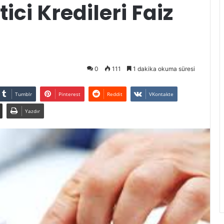
ici Kredileri Faiz
0
111
1 dakika okuma süresi
Tumblr
Pinterest
Reddit
VKontakte
Yazdır