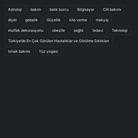
Astroloji
bakım
balık burcu
Bilgisayar
Cilt bakımı
diyet
gebelik
Güzellik
kilo verme
makyaj
mutfak dekorasyonu
obezite
sağlık
tedavi
Teknoloji
Türkiye’de En Çok Görülen Hastalıklar ve Görülme Sıklıkları
tırnak bakımı
Yüz yogası