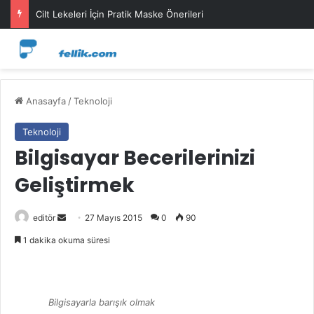
Cilt Lekeleri İçin Pratik Maske Önerileri
Anasayfa
/
Teknoloji
Teknoloji
Bilgisayar Becerilerinizi
Geliştirmek
Bir
editör
27 Mayıs 2015
0
90
e-
1 dakika okuma süresi
posta
göndermek
Bilgisayarla barışık olmak