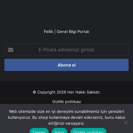
Fellik | Genel Bilgi Portalı
E-
Posta
adresinizi
giriniz
© Copyright 2026 Her Hakkı Saklıdır.
Gizlilik politikası
Web sitemizde size en iyi deneyimi sunabilmemiz için çerezleri
Facebook
X
YouTube
Instagram
kullanıyoruz. Bu siteyi kullanmaya devam ederseniz, bunu kabul
ettiğinizi varsayarız.
Tamam
Hayır
Gizlilik politikası