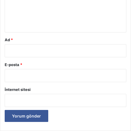
u
m
*
Ad
*
E-posta
*
İnternet sitesi