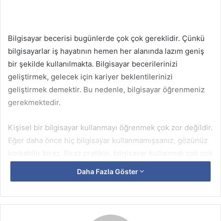
Bilgisayar becerisi bugünlerde çok çok gereklidir. Çünkü
bilgisayarlar iş hayatının hemen her alanında lazım geniş
bir şekilde kullanılmakta. Bilgisayar becerilerinizi
geliştirmek, gelecek için kariyer beklentilerinizi
geliştirmek demektir. Bu nedenle, bilgisayar öğrenmeniz
gerekmektedir.
Kişisel bir bilgisayar kullanmayı öğrenmek çok zor değildir.
Eğer daha önce hiç bilgisayar kullanmamışsanız, gözünüz
korkabilir biraz. Biraz pratikle, bilgisayar kullanmak çok çok
kolaydır. Bilgisayar kullanmayı öğrenmenin en iyi yolu
Daha Fazla Göster
onunla uğraşmak ve yaparak öğrenmektir. Öğrenme
hızınızı arttırmak için bir kursa da gidebilirsiniz.
Bilgisayar yazılımları genelde belli bir kullanıcı tipi
bulundurularak geliştirilir. Popüler Windows gibi işletim