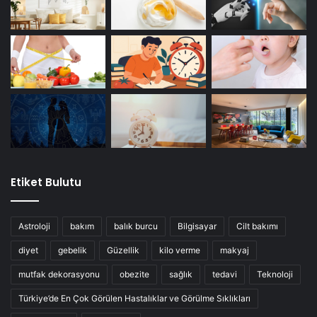
Etiket Bulutu
Astroloji
bakım
balık burcu
Bilgisayar
Cilt bakımı
diyet
gebelik
Güzellik
kilo verme
makyaj
mutfak dekorasyonu
obezite
sağlık
tedavi
Teknoloji
Türkiye’de En Çok Görülen Hastalıklar ve Görülme Sıklıkları