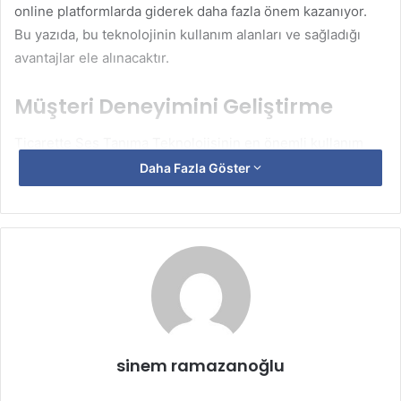
online platformlarda giderek daha fazla önem kazanıyor.
Bu yazıda, bu teknolojinin kullanım alanları ve sağladığı
avantajlar ele alınacaktır.
Müşteri Deneyimini Geliştirme
Ticarette Ses Tanıma Teknolojisinin en önemli kullanım
alanlarından biri müşteri deneyimini iyileştirmektir.
Daha Fazla Göster
Özellikle perakende sektöründe, müşterilerin mağaza içi
deneyimleri büyük önem taşır. Ses tanıma sistemleri,
müşterilerin mağaza içerisindeki taleplerini ve şikâyetlerini
anında anlayarak doğru yönlendirmeleri sağlar. Örneğin,
bir müşteri belirli bir ürün hakkında bilgi almak istediğinde,
sesle verilen talimatlar sayesinde çalışanlar hızlı ve doğru
bir şekilde yönlendirme yapabilir. Bu durum hem müşteri
memnuniyetini artırır hem de mağaza çalışanlarının iş
sinem ramazanoğlu
yükünü hafifletir.