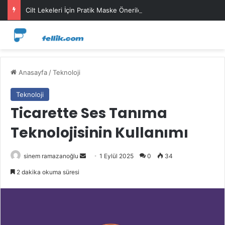
Cilt Lekeleri İçin Pratik Maske Önerileri
Anasayfa
/
Teknoloji
Teknoloji
Ticarette Ses Tanıma
Teknolojisinin Kullanımı
Bir
sinem ramazanoğlu
1 Eylül 2025
0
34
e-
2 dakika okuma süresi
posta
göndermek