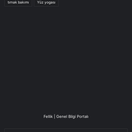
tırnak bakımı
Yüz yogası
Fellik | Genel Bilgi Portalı
E-