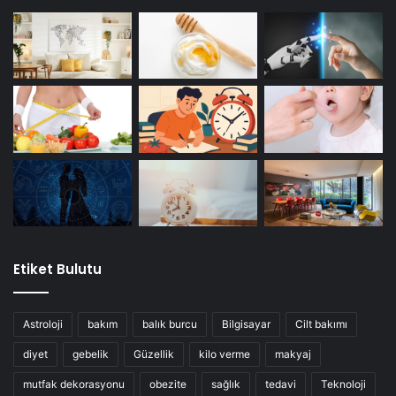
Etiket Bulutu
Astroloji
bakım
balık burcu
Bilgisayar
Cilt bakımı
diyet
gebelik
Güzellik
kilo verme
makyaj
mutfak dekorasyonu
obezite
sağlık
tedavi
Teknoloji