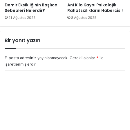
Demir Eksikliğinin Başlıca
Ani Kilo Kaybı Psikolojik
Sebepleri Nelerdir?
Rahatsızlıkların Habercisi!
21 Ağustos 2025
8 Ağustos 2025
Bir yanıt yazın
E-posta adresiniz yayınlanmayacak.
Gerekli alanlar
*
ile
işaretlenmişlerdir
Y
o
r
u
m
*