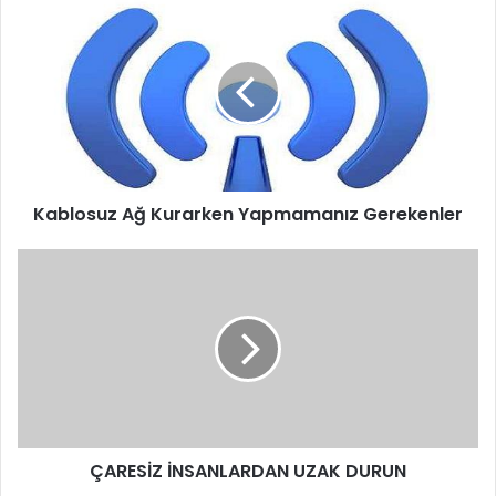
Kablosuz
Ağ
Kurarken
Yapmamanız
Gerekenler
Kablosuz Ağ Kurarken Yapmamanız Gerekenler
ÇARESİZ
İNSANLARDAN
UZAK
DURUN
Diş Sağlığı
Uzun yıllar sağlıklı şekilde yaşamalarını sağlayan bu
mucizevi ürünü uzmanlarda tavsiye ediyor. Diş eti
rahatsızlıklarına, ağız kokusuna, aşırı kirlenmeye karşı
ÇARESİZ İNSANLARDAN UZAK DURUN
kullanılan yeşil çay düzenli olarak tüketilmelidir. Düzenli