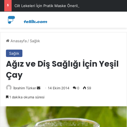
Cilt Lekeleri İçin Pratik Maske Önerileri
Anasayfa
/
Sağlık
Sağlık
Ağız ve Diş Sağlığı İçin Yeşil
Çay
Bir
İbrahim Türker
14 Ekim 2014
0
59
e-
1 dakika okuma süresi
posta
göndermek