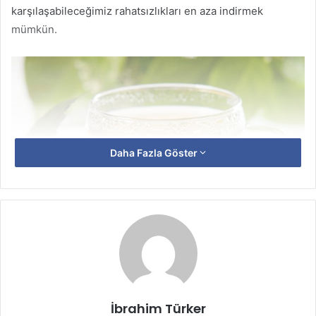
karşılaşabileceğimiz rahatsızlıkları en aza indirmek
mümkün.
Daha Fazla Göster
Yeşil Çay
Özellikle insanların en çok dikkat etmeleri gereken
İbrahim Türker
noktalardan birisi
ağız ve diş sağlığı
. İleriki yaşlarda