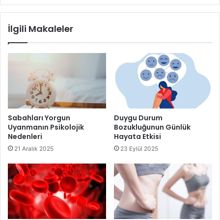
olarak tüketildiğinde etkileri belirgin olarak görülen bu
doğal ürün şekersiz olarak tüketilmelidir.
İlgili Makaleler
İleride sorun yaşamamak sağlıklı bir ağızla güzel
görünümlü dişlere sahip olmak adına yeşil çay
tüketmenizde fayda var. İleride rahat edebilmek adına
şimdiden kendimize bakmaya başlamalıyız.
Sabahları Yorgun
Duygu Durum
Uyanmanın Psikolojik
Bozukluğunun Günlük
Nedenleri
Hayata Etkisi
21 Aralık 2025
23 Eylül 2025