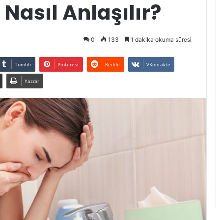
Nasıl Anlaşılır?
0
133
1 dakika okuma süresi
Tumblr
Pinterest
Reddit
VKontakte
Yazdır