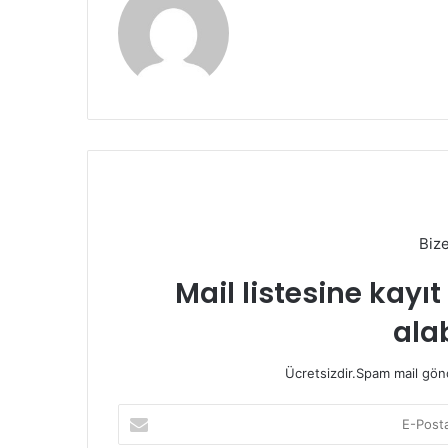
Biz
Mail listesine kayı
alab
Ücretsizdir.Spam mail gönde
E-
Posta