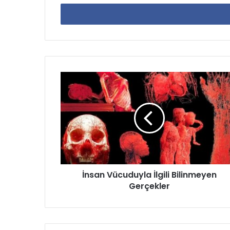
adresinizi
giriniz
İnsan
Vücuduyla
İlgili
Bilinmeyen
Gerçekler
İnsan Vücuduyla İlgili Bilinmeyen
Gerçekler