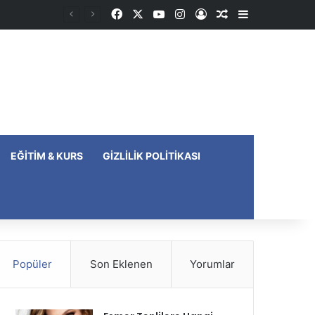
Facebook
X
YouTube
Instagram
Kayıt Ol
Rastgele Makale
Kenar Bölme
EĞITIM & KURS
GIZLILIK POLITIKASI
Popüler
Son Eklenen
Yorumlar