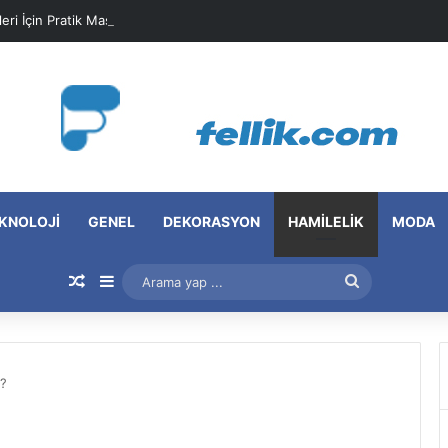
leri İçin Pratik Maske Önerileri
KNOLOJI
GENEL
DEKORASYON
HAMILELIK
MODA
Rastgele Makale
Kenar Bölmesi
Arama
yap
...
r?