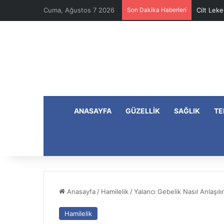
Cuma, Ağustos 7 2026
Son Dakika Haberleri
Cilt Leke
ANASAYFA
GÜZELLIK
SAĞLIK
TE
Anasayfa
/
Hamilelik
/
Yalancı Gebelik Nasıl Anlaşılı
Hamilelik