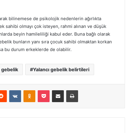
ak bilinemese de psikolojik nedenlerin ağırlıkta
ebek sahibi olmayı çok isteyen, rahmi alınan ve düşük
larda beyin hamileliliği kabul eder. Buna bağlı olarak
gebelik bunların yanı sıra çocuk sahibi olmaktan korkan
lsa bu durum erkeklerde de olabilir.
 gebelik
Yalancı gebelik belirtileri
erest
Reddit
VKontakte
Odnoklassniki
Pocket
E-Posta ile paylaş
Yazdır