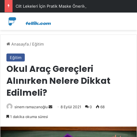
Cilt Lekeleri İçin Pratik Maske Önerileri
Anasayfa
/
Eğitim
Eğitim
Okul Araç Gereçleri
Alınırken Nelere Dikkat
Edilmeli?
Bir
sinem ramazanoğlu
8 Eylül 2021
0
68
e-
1 dakika okuma süresi
posta
göndermek