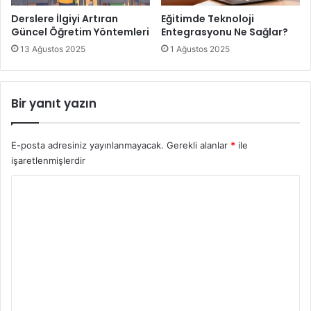
Derslere İlgiyi Artıran
Eğitimde Teknoloji
Güncel Öğretim Yöntemleri
Entegrasyonu Ne Sağlar?
13 Ağustos 2025
1 Ağustos 2025
Bir yanıt yazın
E-posta adresiniz yayınlanmayacak.
Gerekli alanlar
*
ile
işaretlenmişlerdir
Y
o
r
u
m
*