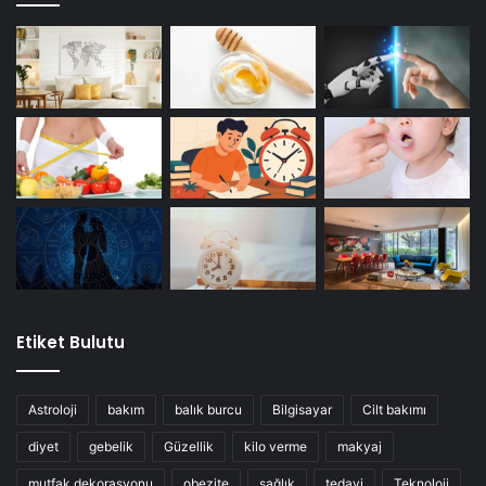
Etiket Bulutu
Astroloji
bakım
balık burcu
Bilgisayar
Cilt bakımı
diyet
gebelik
Güzellik
kilo verme
makyaj
mutfak dekorasyonu
obezite
sağlık
tedavi
Teknoloji