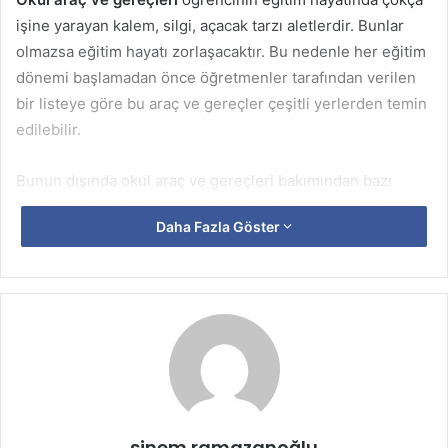
işine yarayan kalem, silgi, açacak tarzı aletlerdir. Bunlar
olmazsa eğitim hayatı zorlaşacaktır. Bu nedenle her eğitim
dönemi başlamadan önce öğretmenler tarafından verilen
bir listeye göre bu araç ve gereçler çeşitli yerlerden temin
edilebilir.
Bunun dışında okul araç ve gereçleri bakımından bazı
önemli markalar varken bazı markalarda iyi olmasına
Daha Fazla Göster
rağmen erkenden bozulmalarının yanı sıra çocuğa da zarar
vermektedir. Özellikle Çin menşeili bazı pastel boyalar,
sulu boyalar içerikleri çeşitli kimyasallar nedeniyle birden
çok zarara yol açmaktadır.
TSE-CE- EN işaretleri
Tercih edilecek okul araç ve gereçleri üzerinde mutlaka
TSE (Türk Standartları Enstitüsü
) ve CE işaretlerinden
sinem ramazanoğlu