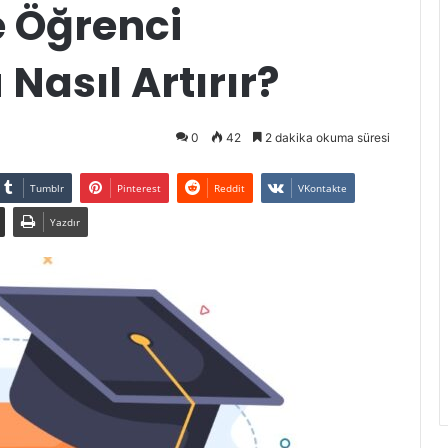
e Öğrenci
asıl Artırır?
0
42
2 dakika okuma süresi
Tumblr
Pinterest
Reddit
VKontakte
Yazdır