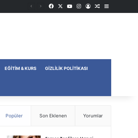
Facebook
X
YouTube
Instagram
Kayıt Ol
Rastgele Makale
Kenar Bölme
EĞITIM & KURS
GIZLILIK POLITIKASI
Popüler
Son Eklenen
Yorumlar