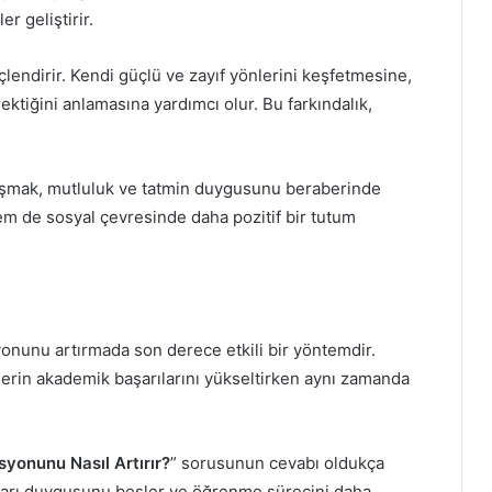
r geliştirir.
çlendirir. Kendi güçlü ve zayıf yönlerini keşfetmesine,
ktiğini anlamasına yardımcı olur. Bu farkındalık,
laşmak, mutluluk ve tatmin duygusunu beraberinde
em de sosyal çevresinde daha pozitif bir tutum
onunu artırmada son derece etkili bir yöntemdir.
ilerin akademik başarılarını yükseltirken aynı zamanda
yonunu Nasıl Artırır?
” sorusunun cevabı oldukça
başarı duygusunu besler ve öğrenme sürecini daha