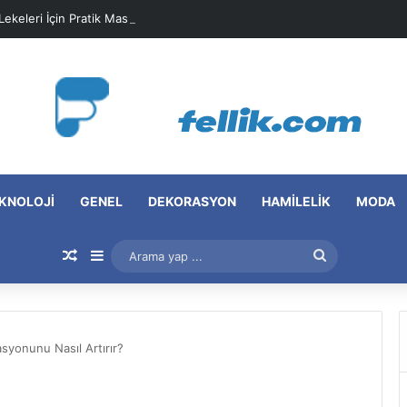
 Lekeleri İçin Pratik Maske Önerileri
KNOLOJI
GENEL
DEKORASYON
HAMILELIK
MODA
Rastgele Makale
Kenar Bölmesi
Arama
yap
...
syonunu Nasıl Artırır?