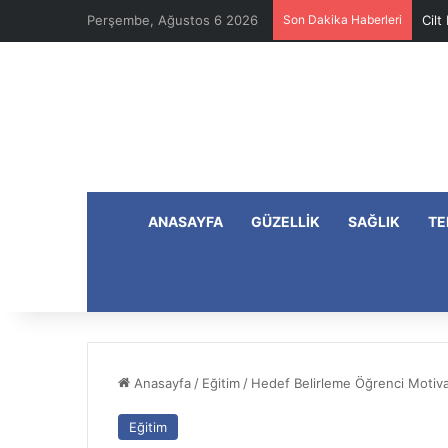
Perşembe, Ağustos 6 2026
Son Dakika Haberleri
Cilt
ANASAYFA
GÜZELLIK
SAĞLIK
TE
Anasayfa
/
Eğitim
/
Hedef Belirleme Öğrenci Motiva
Eğitim