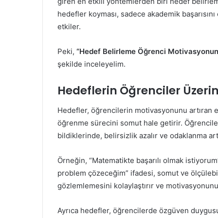
giren en etkili yöntemlerden biri hedef belirlem
hedefler koyması, sadece akademik başarısını d
etkiler.
Peki,
“Hedef Belirleme Öğrenci Motivasyonunu 
şekilde inceleyelim.
Hedeflerin Öğrenciler Üzerind
Hedefler, öğrencilerin motivasyonunu artıran en
öğrenme sürecini somut hale getirir. Öğrencile
bildiklerinde, belirsizlik azalır ve odaklanma art
Örneğin, “Matematikte başarılı olmak istiyorum”
problem çözeceğim” ifadesi, somut ve ölçülebili
gözlemlemesini kolaylaştırır ve motivasyonunu 
Ayrıca hedefler, öğrencilerde özgüven duygusu