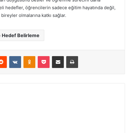
li hedefler, öğrencilerin sadece eğitim hayatında değil,
bireyler olmalarına katkı sağlar.
 Hedef Belirleme
erest
Reddit
VKontakte
Odnoklassniki
Pocket
E-Posta ile paylaş
Yazdır