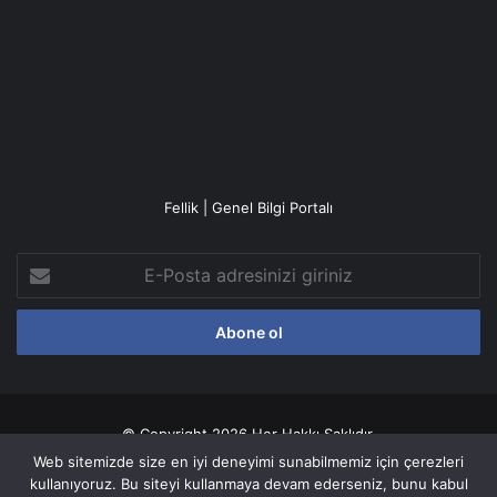
Fellik | Genel Bilgi Portalı
E-
Posta
adresinizi
giriniz
© Copyright 2026 Her Hakkı Saklıdır.
Web sitemizde size en iyi deneyimi sunabilmemiz için çerezleri
Gizlilik politikası
kullanıyoruz. Bu siteyi kullanmaya devam ederseniz, bunu kabul