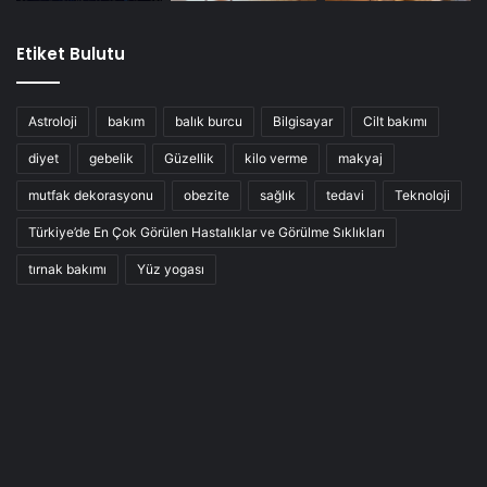
Etiket Bulutu
Astroloji
bakım
balık burcu
Bilgisayar
Cilt bakımı
diyet
gebelik
Güzellik
kilo verme
makyaj
mutfak dekorasyonu
obezite
sağlık
tedavi
Teknoloji
Türkiye’de En Çok Görülen Hastalıklar ve Görülme Sıklıkları
tırnak bakımı
Yüz yogası