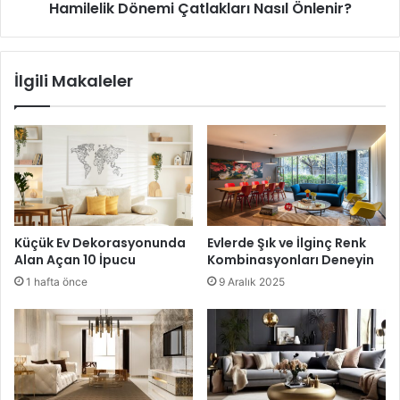
Hamilelik Dönemi Çatlakları Nasıl Önlenir?
Halı Seçimi
İlgili Makaleler
Küçük Ev Dekorasyonunda
Evlerde Şık ve İlginç Renk
Alan Açan 10 İpucu
Kombinasyonları Deneyin
1 hafta önce
9 Aralık 2025