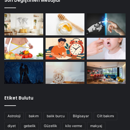
Son Değiştirilen Mesajlar
Etiket Bulutu
Astroloji
bakım
balık burcu
Bilgisayar
Cilt bakımı
diyet
gebelik
Güzellik
kilo verme
makyaj