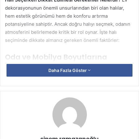
dekorasyonunun önemli unsurlarından biri olan halılar,
hem estetik görünümü hem de konforu artırma
potansiyeline sahiptir. Ancak doğru halıyı seçmek, odanın
atmosferini belirlemede kritik bir rol oynar. İşte halı
seçiminde dikkate almanız gereken önemli faktörler:
Oda ve Mobilya Boyutlarına
Uygunluk
Daha Fazla Göster
Her oda farklı boyutlara sahiptir, bu nedenle halı seçiminde
odanın ölçüleri büyük bir önem taşır. Halının boyutu,
odanın genel estetiğini etkiler ve mobilyalarla uyumlu
olmalıdır. Odanın sadece bir kısmını kaplamak yerine,
mümkünse bütün odayı kapsayacak bir halı seçmek,
mekanın daha geniş ve birleşik görünmesine yardımcı
olabilir.
sinem ramazanoğlu