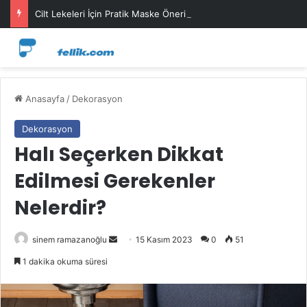
Cilt Lekeleri İçin Pratik Maske Önerileri
Anasayfa
/
Dekorasyon
Dekorasyon
Halı Seçerken Dikkat
Edilmesi Gerekenler
Nelerdir?
Bir
sinem ramazanoğlu
15 Kasım 2023
0
51
e-
1 dakika okuma süresi
posta
göndermek