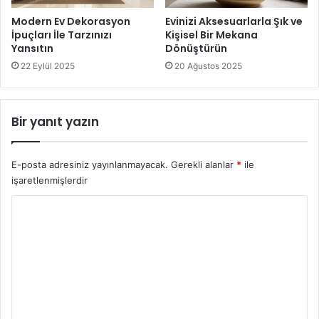
Modern Ev Dekorasyon
Evinizi Aksesuarlarla Şık ve
İpuçları İle Tarzınızı
Kişisel Bir Mekana
Yansıtın
Dönüştürün
22 Eylül 2025
20 Ağustos 2025
Bir yanıt yazın
E-posta adresiniz yayınlanmayacak.
Gerekli alanlar
*
ile
işaretlenmişlerdir
Y
o
r
u
m
*