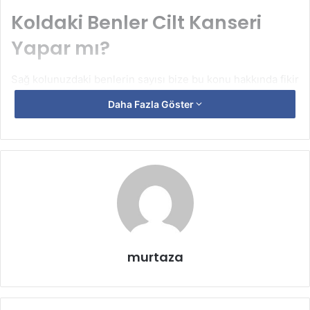
Koldaki Benler Cilt Kanseri
Yapar mı?
Sağ kolunuzdaki benlerin sayısı bize bu konu hakkında fikir
vermektedir. Bu sayı 7 ve üzerinde ise muayeneye gidip
Daha Fazla Göster
kontrol ettirmek önerilmektedir. Uzmanlar farklı ülkeler ve
farklı şehirler de yaptıkları araştırmalar ile 100 binlerce
kadın üzerinde kollarındaki ben sayılarına göre
rahatsızlıklarını araştırmış ve vücudunda 100’den fazla ben
bulunan kadınların sadece kollarında 7’den fazla ben
gördüklerini ve cilt kanseri riskini taşıdıklarının kanısına
varmışlardır.
murtaza
Bu araştırmanın diğer tarafında da sigara kullanan kişilerde
de bu sayı artmaktadır. Erkekler de daha çok vücutta
görülen bu benler kadınlar da ise kol ve bacaklar da