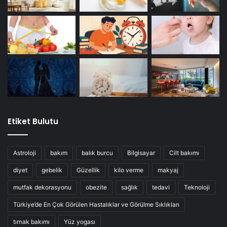
Etiket Bulutu
Astroloji
bakım
balık burcu
Bilgisayar
Cilt bakımı
diyet
gebelik
Güzellik
kilo verme
makyaj
mutfak dekorasyonu
obezite
sağlık
tedavi
Teknoloji
Türkiye’de En Çok Görülen Hastalıklar ve Görülme Sıklıkları
tırnak bakımı
Yüz yogası