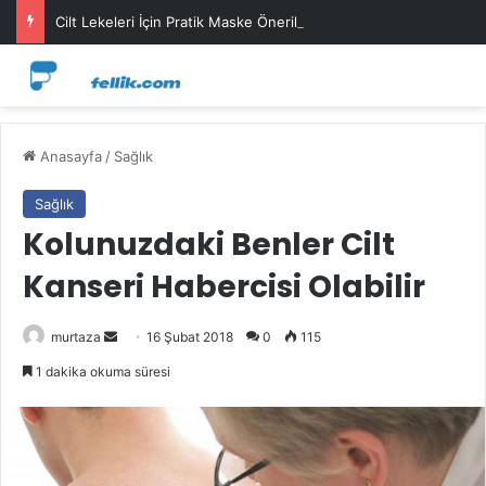
Cilt Lekeleri İçin Pratik Maske Önerileri
Anasayfa
/
Sağlık
Sağlık
Kolunuzdaki Benler Cilt
Kanseri Habercisi Olabilir
Bir
murtaza
16 Şubat 2018
0
115
e-
1 dakika okuma süresi
posta
göndermek