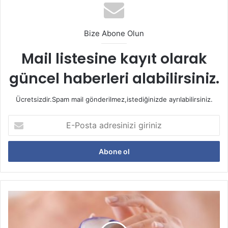
görülmektedir.
Bize Abone Olun
Mail listesine kayıt olarak
güncel haberleri alabilirsiniz.
Ücretsizdir.Spam mail gönderilmez,istediğinizde ayrılabilirsiniz.
E-
Posta
adresinizi
Benlerin Çıkarılması Tehlikeli
giriniz
Bir Durum Mudur?
Benlerin cilt kanseri taşıdığı riski
araştırılmadan öncede,
Vazelinin
bu benlerin vücuttan çıkarılmaması gerektiğini hekimler
Bilinmeyen
Faydaları
tarafından bilmekteydik fakat bazı rahatsız eden benler