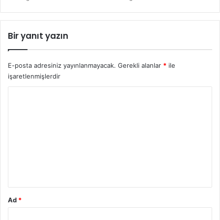
Bir yanıt yazın
E-posta adresiniz yayınlanmayacak.
Gerekli alanlar
*
ile
işaretlenmişlerdir
Y
o
r
u
m
*
Ad
*