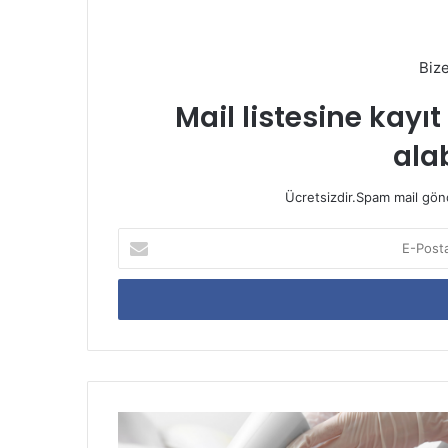
Biz
Mail listesine kayı
alab
Ücretsizdir.Spam mail gönde
E-
Posta
adresinizi
giriniz
Epilasyon
Yöntemleri: