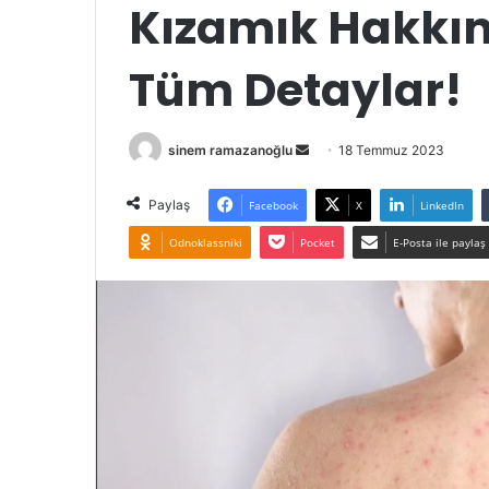
Kızamık Hakkın
Tüm Detaylar!
Bir
sinem ramazanoğlu
18 Temmuz 2023
e-
posta
Paylaş
Facebook
X
LinkedIn
göndermek
Odnoklassniki
Pocket
E-Posta ile paylaş