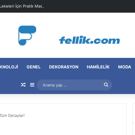
 Lekeleri İçin Pratik Maske Önerileri
KNOLOJI
GENEL
DEKORASYON
HAMILELIK
MODA
Rastgele Makale
Kenar Bölmesi
Arama
yap
...
Tüm Detaylar!