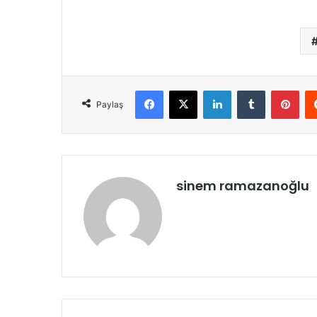
Facebook
X
LinkedIn
Tumblr
Pint
Paylaş
sinem ramazanoğlu