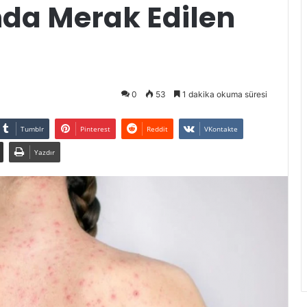
da Merak Edilen
0
53
1 dakika okuma süresi
Tumblr
Pinterest
Reddit
VKontakte
Yazdır