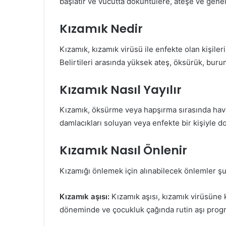
başlatır ve vücutta döküntülere, ateşe ve genel
Kızamık Nedir
Kızamık, kızamık virüsü ile enfekte olan kişil
Belirtileri arasında yüksek ateş, öksürük, burun
Kızamık Nasıl Yayılır
Kızamık, öksürme veya hapşırma sırasında havada 
damlacıkları soluyan veya enfekte bir kişiyle d
Kızamık Nasıl Önlenir
Kızamığı önlemek için alınabilecek önlemler şu
Kızamık aşısı:
Kızamık aşısı, kızamık virüsüne 
döneminde ve çocukluk çağında rutin aşı program