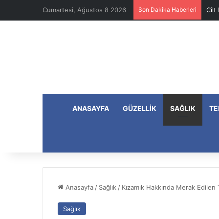
Cumartesi, Ağustos 8 2026
Son Dakika Haberleri
Cilt
ANASAYFA
GÜZELLIK
SAĞLIK
TE
Anasayfa
/
Sağlık
/
Kızamık Hakkında Merak Edilen 
Sağlık