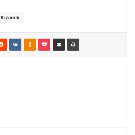
Kızamık
erest
Reddit
VKontakte
Odnoklassniki
Pocket
E-Posta ile paylaş
Yazdır