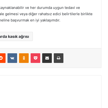
 kaynaklanabilir ve her durumda uygun tedavi ve
ale gelmesi veya diğer rahatsız edici belirtilerle birlikte
eline başvurmak en iyi yaklaşımdır.
rda kasık ağrısı
erest
Reddit
VKontakte
Odnoklassniki
Pocket
E-Posta ile paylaş
Yazdır