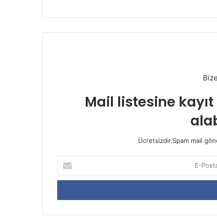
Biz
Mail listesine kayı
alab
Ücretsizdir.Spam mail gönde
E-
Posta
adresinizi
giriniz