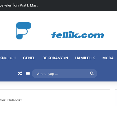
 Lekeleri İçin Pratik Maske Önerileri
KNOLOJI
GENEL
DEKORASYON
HAMILELIK
MODA
Rastgele Makale
Kenar Bölmesi
Arama
yap
...
leri Nelerdir?