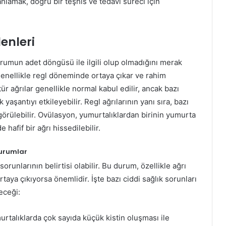
 anlamak, doğru bir teşhis ve tedavi süreci için
enleri
urumun adet döngüsü ile ilgili olup olmadığını merak
enellikle regl döneminde ortaya çıkar ve rahim
r ağrılar genellikle normal kabul edilir, ancak bazı
k yaşantıyı etkileyebilir. Regl ağrılarının yanı sıra, bazı
görülebilir. Ovülasyon, yumurtalıklardan birinin yumurta
hafif bir ağrı hissedilebilir.
Durumlar
orunlarının belirtisi olabilir. Bu durum, özellikle ağrı
 ortaya çıkıyorsa önemlidir. İşte bazı ciddi sağlık sorunları
eceği:
rtalıklarda çok sayıda küçük kistin oluşması ile