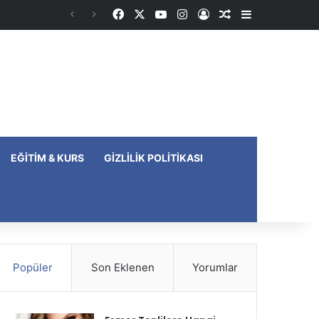
Facebook
X
YouTube
Instagram
Kayıt Ol
Rastgele Makale
Kenar Bölme
EĞITIM & KURS
GIZLILIK POLITIKASI
Popüler
Son Eklenen
Yorumlar