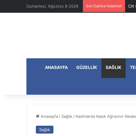
Cumartesi, Ağustos 8 2026
Son Dakika Haberleri
Cilt
ANASAYFA
GÜZELLIK
SAĞLIK
TE
Anasayfa
/
Sağlık
/
Kadınlarda Kasık Ağrısının Neden
Sağlık