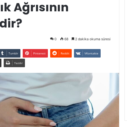
ık Ağrısının
dir?
0
68
2 dakika okuma süresi
Tumblr
Pinterest
Reddit
VKontakte
Yazdır