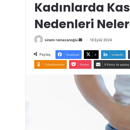
Kadınlarda Kas
Nedenleri Neler
Bir
sinem ramazanoğlu
16 Eylül 2024
e-
posta
Paylaş
Facebook
X
LinkedIn
göndermek
Odnoklassniki
Pocket
E-Posta ile paylaş