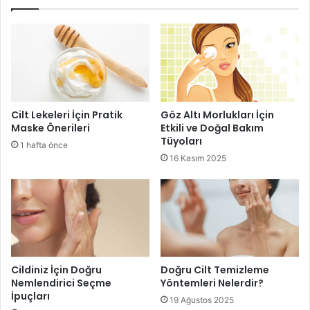
Güneşlenirken nelere dikkat edilmeli
hususunda dikkat
edilirse güneşin eşsiz faydasından istifade edilmiş olur
eğer dikkat edilmese kansere varacak derece de ciddi
sorunlar oluşabilir.
güneşin zararlı ışınlarına
Cilt Lekeleri İçin Pratik
Göz Altı Morlukları İçin
Maske Önerileri
Etkili ve Doğal Bakım
Tüyoları
Güneşlenirken nelere dikkat edilmeli hususu
1 hafta önce
16 Kasım 2025
hangi güneş kremini kullanmalıyız
Cildiniz İçin Doğru
Doğru Cilt Temizleme
Nemlendirici Seçme
Yöntemleri Nelerdir?
İpuçları
19 Ağustos 2025