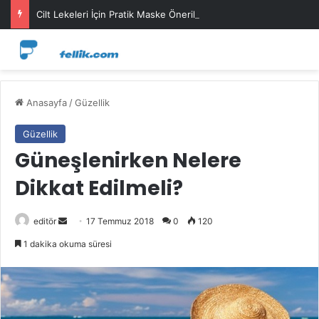
Cilt Lekeleri İçin Pratik Maske Önerileri
Anasayfa
/
Güzellik
Güzellik
Güneşlenirken Nelere
Dikkat Edilmeli?
Bir
editör
17 Temmuz 2018
0
120
e-
1 dakika okuma süresi
posta
göndermek