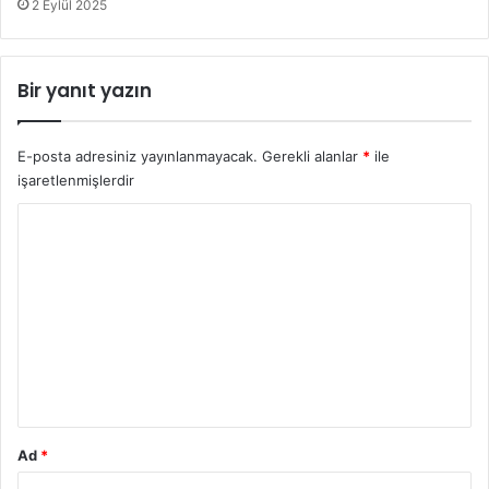
2 Eylül 2025
Bir yanıt yazın
E-posta adresiniz yayınlanmayacak.
Gerekli alanlar
*
ile
işaretlenmişlerdir
Y
o
r
u
m
*
Ad
*