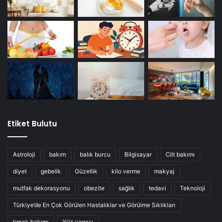
Etiket Bulutu
Astroloji
bakım
balık burcu
Bilgisayar
Cilt bakımı
diyet
gebelik
Güzellik
kilo verme
makyaj
mutfak dekorasyonu
obezite
sağlık
tedavi
Teknoloji
Türkiye’de En Çok Görülen Hastalıklar ve Görülme Sıklıkları
tırnak bakımı
Yüz yogası