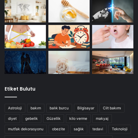
Etiket Bulutu
Astroloji
bakım
balık burcu
Bilgisayar
Cilt bakımı
diyet
gebelik
Güzellik
kilo verme
makyaj
mutfak dekorasyonu
obezite
sağlık
tedavi
Teknoloji