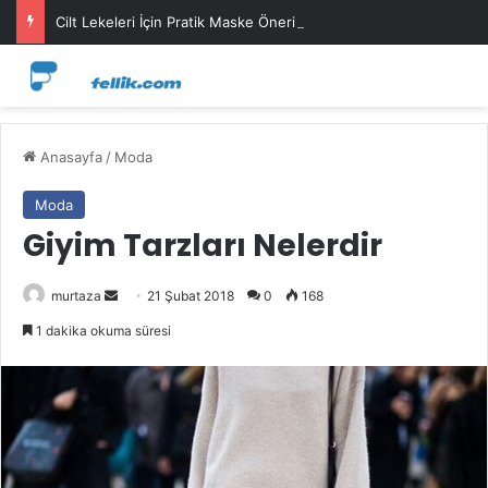
Cilt Lekeleri İçin Pratik Maske Önerileri
Anasayfa
/
Moda
Moda
Giyim Tarzları Nelerdir
Bir
murtaza
21 Şubat 2018
0
168
e-
1 dakika okuma süresi
posta
göndermek