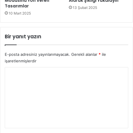
Modasına Yön Veren
Alarak Şıklığı Yakalayın
Tasarımlar
13 Şubat 2025
10 Mart 2025
Bir yanıt yazın
E-posta adresiniz yayınlanmayacak.
Gerekli alanlar
*
ile
işaretlenmişlerdir
Y
o
r
u
m
*