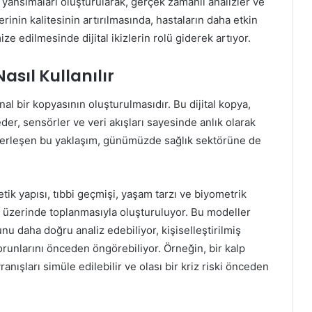
al yansımaları oluşturularak, gerçek zamanlı analizler ve
inin kalitesinin artırılmasında, hastaların daha etkin
e edilmesinde dijital ikizlerin rolü giderek artıyor.
Nasıl Kullanılır
anal bir kopyasının oluşturulmasıdır. Bu dijital kopya,
der, sensörler ve veri akışları sayesinde anlık olarak
ülerleşen bu yaklaşım, günümüzde sağlık sektörüne de
netik yapısı, tıbbi geçmişi, yaşam tarzı ve biyometrik
del üzerinde toplanmasıyla oluşturuluyor. Bu modeller
nu daha doğru analiz edebiliyor, kişiselleştirilmiş
 sorunlarını önceden öngörebiliyor. Örneğin, bir kalp
vranışları simüle edilebilir ve olası bir kriz riski önceden