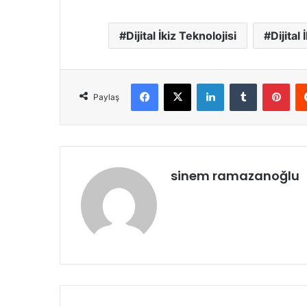
Dijital İkiz Teknolojisi
Dijital
Facebook
X
LinkedIn
Tumblr
Pint
Paylaş
sinem ramazanoğlu