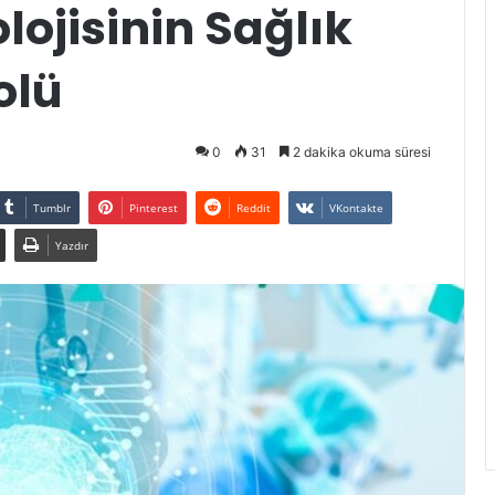
olojisinin Sağlık
olü
0
31
2 dakika okuma süresi
Tumblr
Pinterest
Reddit
VKontakte
Yazdır