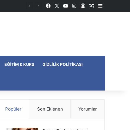
Facebook
X
YouTube
Instagram
Kayıt Ol
Rastgele Makale
Kenar Bölme
EĞITIM & KURS
GIZLILIK POLITIKASI
Popüler
Son Eklenen
Yorumlar