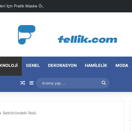
leri İçin Pratik Maske Önerileri
KNOLOJI
GENEL
DEKORASYON
HAMILELIK
MODA
Rastgele Makale
Kenar Bölmesi
Arama
yap
...
ğlık Sektöründeki Rolü