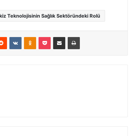
 İkiz Teknolojisinin Sağlık Sektöründeki Rolü
erest
Reddit
VKontakte
Odnoklassniki
Pocket
E-Posta ile paylaş
Yazdır