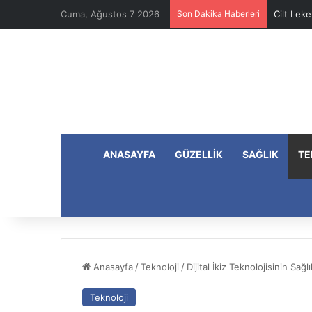
Cuma, Ağustos 7 2026
Son Dakika Haberleri
Cilt Leke
ANASAYFA
GÜZELLIK
SAĞLIK
TE
Anasayfa
/
Teknoloji
/
Dijital İkiz Teknolojisinin Sa
Teknoloji