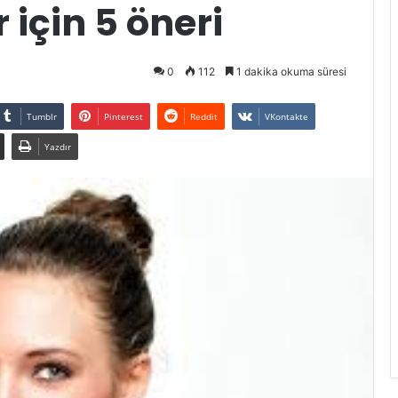
 için 5 öneri
0
112
1 dakika okuma süresi
Tumblr
Pinterest
Reddit
VKontakte
Yazdır