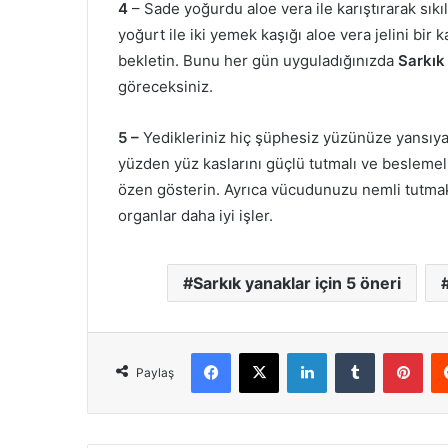
4
– Sade yoğurdu aloe vera ile karıştırarak sıkı
yoğurt ile iki yemek kaşığı aloe vera jelini bir k
bekletin. Bunu her gün uyguladığınızda
Sarkık 
göreceksiniz.
5 –
Yedikleriniz hiç şüphesiz yüzünüze yansıyac
yüzden yüz kaslarını güçlü tutmalı ve beslemel
özen gösterin. Ayrıca vücudunuzu nemli tutmak 
organlar daha iyi işler.
Sarkık yanaklar için 5 öneri
Facebook
X
LinkedIn
Tumblr
Pint
Paylaş