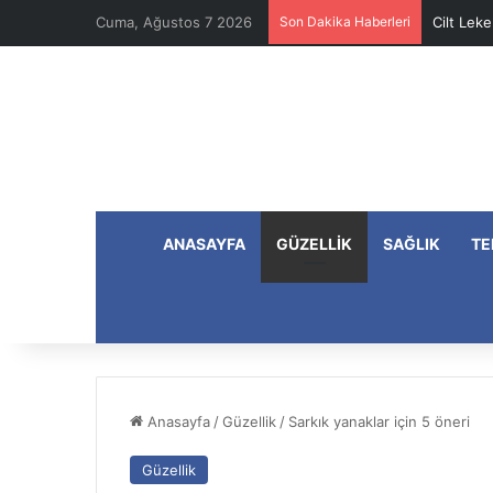
Cuma, Ağustos 7 2026
Son Dakika Haberleri
Cilt Leke
ANASAYFA
GÜZELLIK
SAĞLIK
TE
Anasayfa
/
Güzellik
/
Sarkık yanaklar için 5 öneri
Güzellik