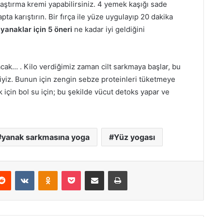
laştırma kremi yapabilirsiniz. 4 yemek kaşığı sade
apta karıştırın. Bir fırça ile yüze uygulayıp 20 dakika
yanaklar için 5 öneri
ne kadar iyi geldiğini
ak… . Kilo verdiğimiz zaman cilt sarkmaya başlar, bu
iyiz. Bunun için zengin sebze proteinleri tüketmeye
için bol su için; bu şekilde vücut detoks yapar ve
yanak sarkmasına yoga
Yüz yogası
erest
Reddit
VKontakte
Odnoklassniki
Pocket
E-Posta ile paylaş
Yazdır