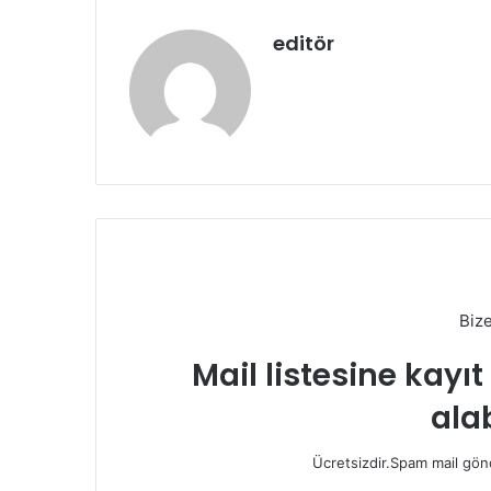
editör
Biz
Mail listesine kayı
alab
Ücretsizdir.Spam mail gönde