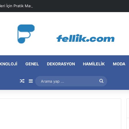
leri İçin Pratik Maske Önerileri
KNOLOJI
GENEL
DEKORASYON
HAMILELIK
MODA
Rastgele Makale
Kenar Bölmesi
Arama
yap
...