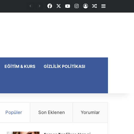
Facebook
X
YouTube
Instagram
Kayıt Ol
Rastgele Makale
Kenar Bölme
EĞITIM & KURS
GIZLILIK POLITIKASI
Popüler
Son Eklenen
Yorumlar