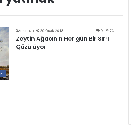
murtaza
20 Ocak 2018
0
73
Zeytin Ağacının Her gün Bir Sırrı
Çözülüyor
ık