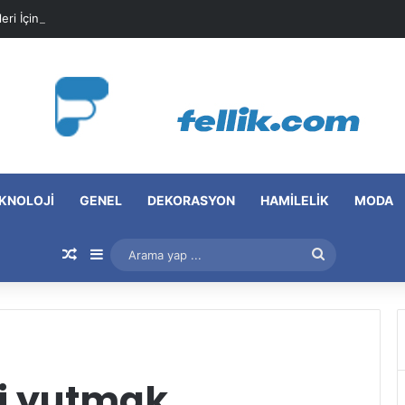
leri İçin Pratik Maske Önerileri
KNOLOJI
GENEL
DEKORASYON
HAMILELIK
MODA
Rastgele Makale
Kenar Bölmesi
Arama
yap
...
ği yutmak