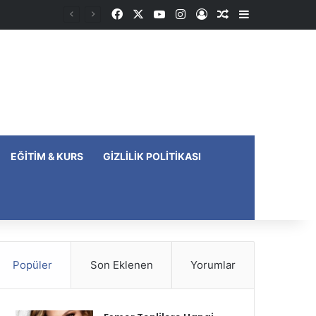
Facebook
X
YouTube
Instagram
Kayıt Ol
Rastgele Makale
Kenar Bölme
EĞITIM & KURS
GIZLILIK POLITIKASI
Popüler
Son Eklenen
Yorumlar