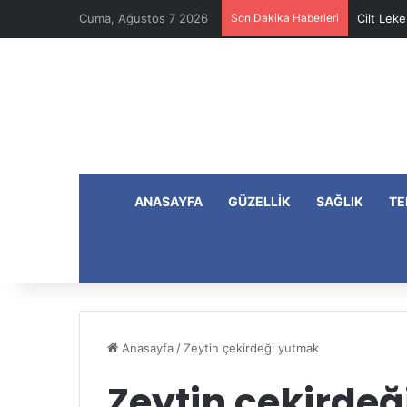
Cuma, Ağustos 7 2026
Son Dakika Haberleri
Cilt Leke
ANASAYFA
GÜZELLIK
SAĞLIK
TE
Anasayfa
/
Zeytin çekirdeği yutmak
Zeytin çekirde