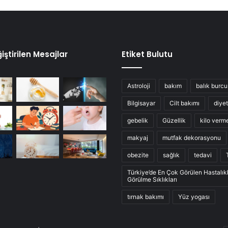
iştirilen Mesajlar
Etiket Bulutu
Astroloji
bakım
balık burcu
Bilgisayar
Cilt bakımı
diyet
gebelik
Güzellik
kilo verm
makyaj
mutfak dekorasyonu
obezite
sağlık
tedavi
Türkiye’de En Çok Görülen Hastalık
Görülme Sıklıkları
tırnak bakımı
Yüz yogası