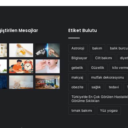
iştirilen Mesajlar
Etiket Bulutu
Astroloji
bakım
balık burcu
Bilgisayar
Cilt bakımı
diyet
gebelik
Güzellik
kilo verm
makyaj
mutfak dekorasyonu
obezite
sağlık
tedavi
Türkiye’de En Çok Görülen Hastalık
Görülme Sıklıkları
tırnak bakımı
Yüz yogası