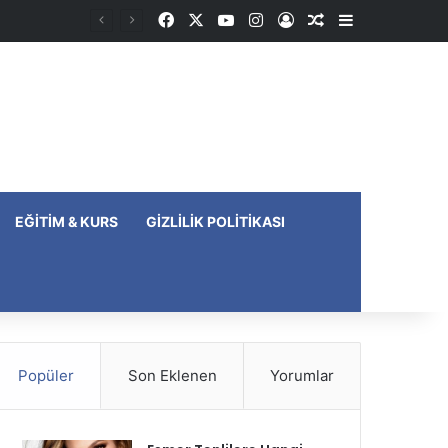
Facebook
X
YouTube
Instagram
Kayıt Ol
Rastgele Makale
Kenar Bölme
EĞITIM & KURS
GIZLILIK POLITIKASI
Popüler
Son Eklenen
Yorumlar