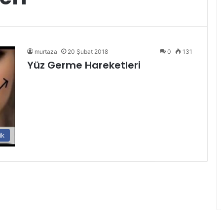
murtaza
20 Şubat 2018
0
131
Yüz Germe Hareketleri
ik