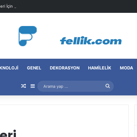
leri İçin Pratik Maske Önerileri
KNOLOJI
GENEL
DEKORASYON
HAMILELIK
MODA
Rastgele Makale
Kenar Bölmesi
Arama
yap
...
eri