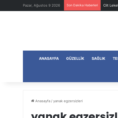
Pazar, Ağustos 9 2026
Son Dakika Haberleri
Cilt Leke
ANASAYFA
GÜZELLIK
SAĞLIK
TE
Anasayfa
/
yanak egzersizleri
yanak egzersizl