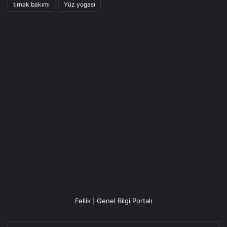
tırnak bakımı
Yüz yogası
Fellik | Genel Bilgi Portalı
E-