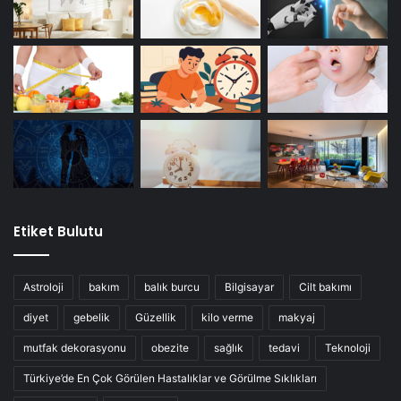
Etiket Bulutu
Astroloji
bakım
balık burcu
Bilgisayar
Cilt bakımı
diyet
gebelik
Güzellik
kilo verme
makyaj
mutfak dekorasyonu
obezite
sağlık
tedavi
Teknoloji
Türkiye’de En Çok Görülen Hastalıklar ve Görülme Sıklıkları