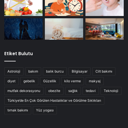
Etiket Bulutu
Astroloji
bakım
balık burcu
Bilgisayar
Cilt bakımı
diyet
gebelik
Güzellik
kilo verme
makyaj
mutfak dekorasyonu
obezite
sağlık
tedavi
Teknoloji
Türkiye’de En Çok Görülen Hastalıklar ve Görülme Sıklıkları
tırnak bakımı
Yüz yogası