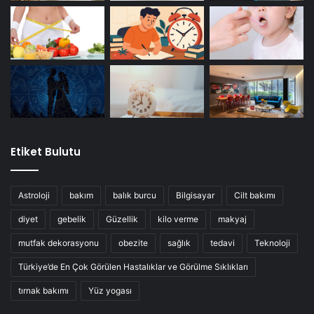
Etiket Bulutu
Astroloji
bakım
balık burcu
Bilgisayar
Cilt bakımı
diyet
gebelik
Güzellik
kilo verme
makyaj
mutfak dekorasyonu
obezite
sağlık
tedavi
Teknoloji
Türkiye’de En Çok Görülen Hastalıklar ve Görülme Sıklıkları
tırnak bakımı
Yüz yogası