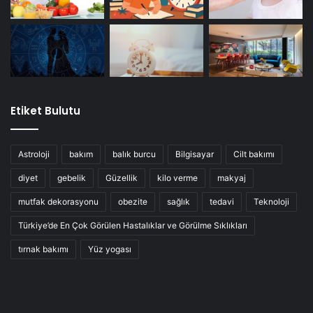
Etiket Bulutu
Astroloji
bakım
balık burcu
Bilgisayar
Cilt bakımı
diyet
gebelik
Güzellik
kilo verme
makyaj
mutfak dekorasyonu
obezite
sağlık
tedavi
Teknoloji
Türkiye’de En Çok Görülen Hastalıklar ve Görülme Sıklıkları
tırnak bakımı
Yüz yogası