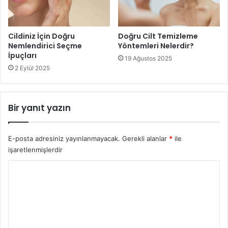
Cildiniz İçin Doğru
Doğru Cilt Temizleme
Nemlendirici Seçme
Yöntemleri Nelerdir?
İpuçları
19 Ağustos 2025
2 Eylül 2025
Bir yanıt yazın
E-posta adresiniz yayınlanmayacak.
Gerekli alanlar
*
ile
işaretlenmişlerdir
Y
o
r
u