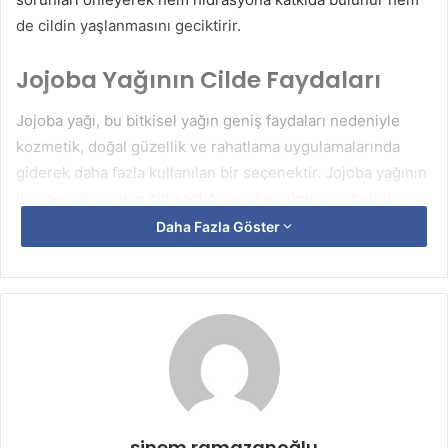
de cildin yaşlanmasını geciktirir.
Jojoba Yağının Cilde Faydaları
Jojoba yağı, bu bitkisel yağın geniş faydaları nedeniyle
kozmetik, doğal güzellik ve rahatlama uygulamalarında
giderek daha fazla kullanılan bir seçenektir. Jojoba yağının
her bir bileşeninin cilt sağlığı ve görünümü için belirli
faydaları vardır. Bunlar:
Daha Fazla Göster
Seramid bileşeni etkisi: Seramid bileşeni nedeniyle
cildi daha nemli bırakan, epidermis üzerinde
koruyucu bir tabaka oluşturan ve yeterli pH
seviyelerini koruyan yumuşatıcı ve nemlendirici
özelliklere sahiptir.
E vitamini katkısı: Jojoba yağının antioksidan
etkisinden sorumludur, doku yaşlanma süreciyle
sinem ramazanoğlu