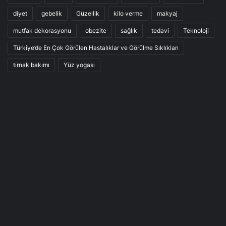
diyet
gebelik
Güzellik
kilo verme
makyaj
mutfak dekorasyonu
obezite
sağlık
tedavi
Teknoloji
Türkiye’de En Çok Görülen Hastalıklar ve Görülme Sıklıkları
tırnak bakımı
Yüz yogası