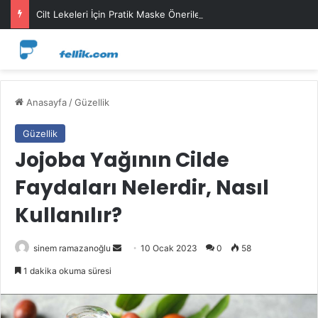
Cilt Lekeleri İçin Pratik Maske Önerileri
Anasayfa
/
Güzellik
Güzellik
Jojoba Yağının Cilde
Faydaları Nelerdir, Nasıl
Kullanılır?
Bir
sinem ramazanoğlu
10 Ocak 2023
0
58
e-
1 dakika okuma süresi
posta
göndermek