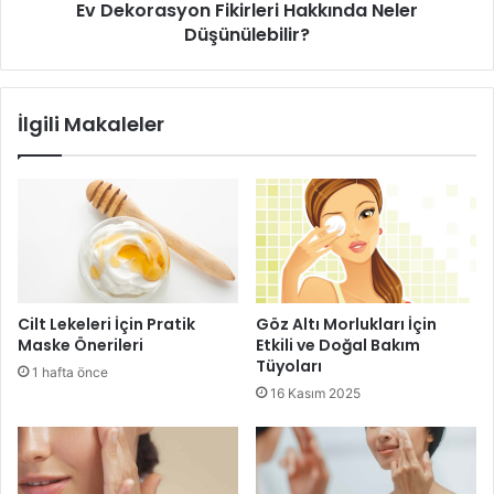
Ev Dekorasyon Fikirleri Hakkında Neler
neden olan elementlerin çözülmesine yardımcıdır.
Düşünülebilir?
Kullanımı, cilt tipine uygun bir temizleme ürünü ile cildi
temizlemek ve ardından özellikle yağlanmaya daha yatkın
olan alın, burun ve çene bölgesine jojoba yağı uygulama
İlgili Makaleler
şeklindedir.
Jojoba Yağının Cilde Faydaları
Cilt Lekeleri İçin Pratik
Göz Altı Morlukları İçin
Maske Önerileri
Etkili ve Doğal Bakım
Tüyoları
1 hafta önce
16 Kasım 2025