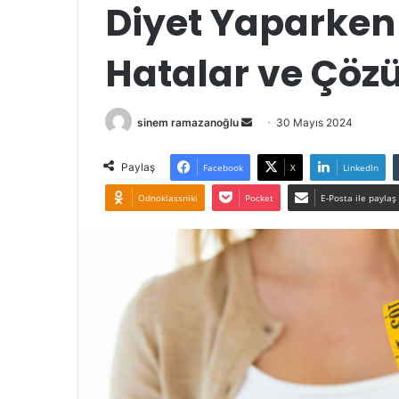
Diyet Yaparken
Hatalar ve Çöz
Bir
sinem ramazanoğlu
30 Mayıs 2024
e-
posta
Paylaş
Facebook
X
LinkedIn
göndermek
Odnoklassniki
Pocket
E-Posta ile paylaş