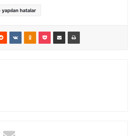
 yapılan hatalar
erest
Reddit
VKontakte
Odnoklassniki
Pocket
E-Posta ile paylaş
Yazdır