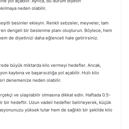
ine yol açabilir. Ayrıca, bu durum diyetin
ıkılmaya neden olabilir.
eşitli besinler ekleyin. Renkli sebzeler, meyveler, tam
içeren dengeli bir beslenme planı oluşturun. Böylece, hem
em de diyetinizi daha eğlenceli hale getirirsiniz.
ürede büyük miktarda kilo vermeyi hedefler. Ancak,
n kaybına ve başarısızlığa yol açabilir. Hızlı kilo
leri denemenize neden olabilir.
çekçi ve ulaşılabilir olmasına dikkat edin. Haftada 0.5-
lir bir hedeftir. Uzun vadeli hedefler belirleyerek, küçük
asyonunuzu yüksek tutar hem de sağlıklı bir şekilde kilo