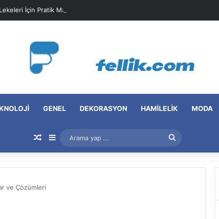
 Lekeleri İçin Pratik Maske Önerileri
KNOLOJI
GENEL
DEKORASYON
HAMILELIK
MODA
Rastgele Makale
Kenar Bölmesi
Arama
yap
...
ar ve Çözümleri