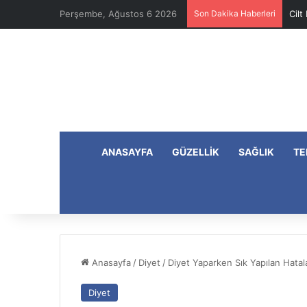
Perşembe, Ağustos 6 2026
Son Dakika Haberleri
Cilt
ANASAYFA
GÜZELLIK
SAĞLIK
TE
Anasayfa
/
Diyet
/
Diyet Yaparken Sık Yapılan Hatal
Diyet