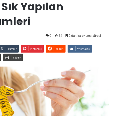
 Sık Yapılan
ümleri
0
54
2 dakika okuma süresi
Tumblr
Pinterest
Reddit
VKontakte
Yazdır