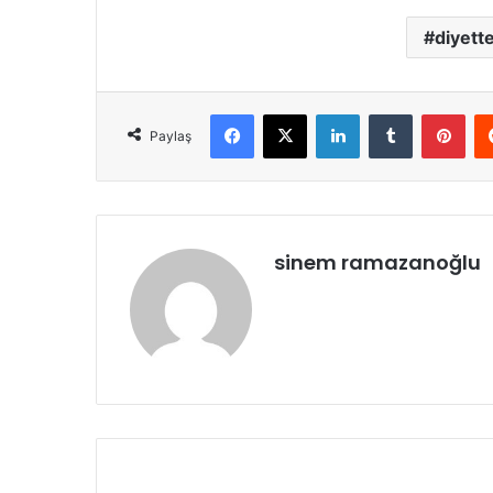
diyette
Facebook
X
LinkedIn
Tumblr
Pint
Paylaş
sinem ramazanoğlu