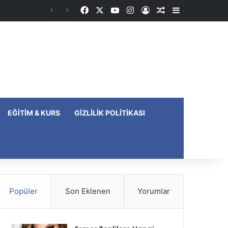
Facebook
X
YouTube
Instagram
Kayıt Ol
Rastgele Makale
Kenar Bölme
EĞITIM & KURS
GIZLILIK POLITIKASI
Popüler
Son Eklenen
Yorumlar