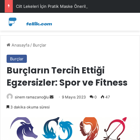
Cilt Lekeleri İçin Pratik Maske Önerileri
Anasayfa
/
Burçlar
Burçlar
Burçların Tercih Ettiği
Egzersizler: Spor ve Fitness
Bir
sinem ramazanoğlu
9 Mayıs 2023
0
47
e-
3 dakika okuma süresi
posta
göndermek