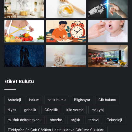
Etiket Bulutu
Astroloji
bakım
balık burcu
Bilgisayar
Cilt bakımı
diyet
gebelik
Güzellik
kilo verme
makyaj
mutfak dekorasyonu
obezite
sağlık
tedavi
Teknoloji
Türkiye’de En Çok Görülen Hastalıklar ve Görülme Sıklıkları