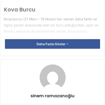
Kova Burcu
Kova burcu (21 Mart – 19 Nisan) her zaman daha farklı ve
ilginç şeyler arayışında olan bir burç olduğundan, spor ve
fitness alanında da deneyimleri olmalı. Kova burcu
egzersizi uçuş sanatları ve dans gibi çeşitli alternatiflerin
de arasında bulunduğu fiziksel etkinlikler tercih eder.
Daha Fazla Göster
Kendini yenilemek ve motivasyon bulmak isteyen Kova
burçları vücudunu şekillendirmek ve sınava sokmak için
yoga, jimnastik, kickboxing gibi egzersiz gruplarını
sevmeye başlayabilir.
Boğa Burcu
Boğa burcu (20 Nisan – 20 Mayıs) çoğu zaman ağır
sinem ramazanoğlu
egzersizleri tercih etmeyip, daha sakin ve rahat bir
egzersiz seçiminde. Antrenman konusunda sabırlı ve