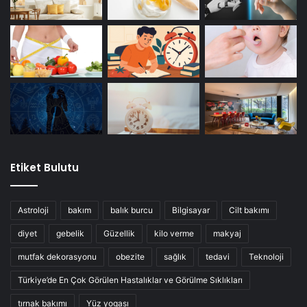
Etiket Bulutu
Astroloji
bakım
balık burcu
Bilgisayar
Cilt bakımı
diyet
gebelik
Güzellik
kilo verme
makyaj
mutfak dekorasyonu
obezite
sağlık
tedavi
Teknoloji
Türkiye’de En Çok Görülen Hastalıklar ve Görülme Sıklıkları
tırnak bakımı
Yüz yogası