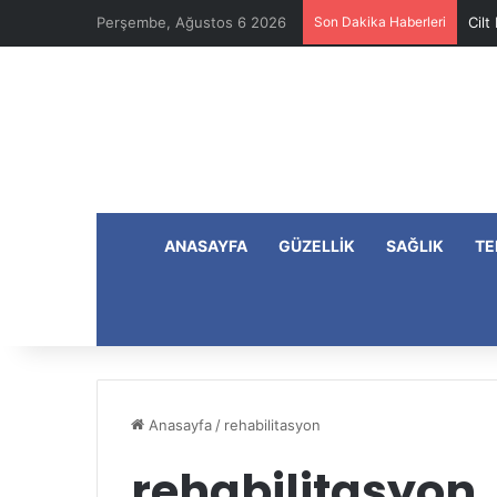
Perşembe, Ağustos 6 2026
Son Dakika Haberleri
Cilt
ANASAYFA
GÜZELLIK
SAĞLIK
TE
Anasayfa
/
rehabilitasyon
rehabilitasyon