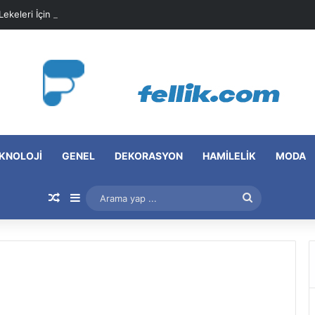
 Lekeleri İçin Pratik Maske Önerileri
KNOLOJI
GENEL
DEKORASYON
HAMILELIK
MODA
Rastgele Makale
Kenar Bölmesi
Arama
yap
...