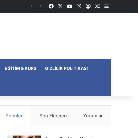
Facebook
X
YouTube
Instagram
Kayıt Ol
Rastgele Makale
Kenar Bölme
EĞITIM & KURS
GIZLILIK POLITIKASI
Popüler
Son Eklenen
Yorumlar