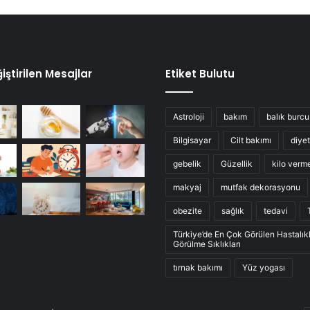
iştirilen Mesajlar
Etiket Bulutu
Astroloji
bakım
balık burcu
Bilgisayar
Cilt bakımı
diyet
gebelik
Güzellik
kilo verm
makyaj
mutfak dekorasyonu
obezite
sağlık
tedavi
Türkiye’de En Çok Görülen Hastalık
Görülme Sıklıkları
tırnak bakımı
Yüz yogası