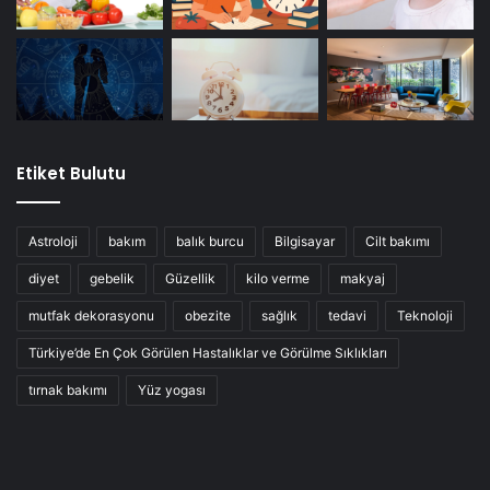
Etiket Bulutu
Astroloji
bakım
balık burcu
Bilgisayar
Cilt bakımı
diyet
gebelik
Güzellik
kilo verme
makyaj
mutfak dekorasyonu
obezite
sağlık
tedavi
Teknoloji
Türkiye’de En Çok Görülen Hastalıklar ve Görülme Sıklıkları
tırnak bakımı
Yüz yogası