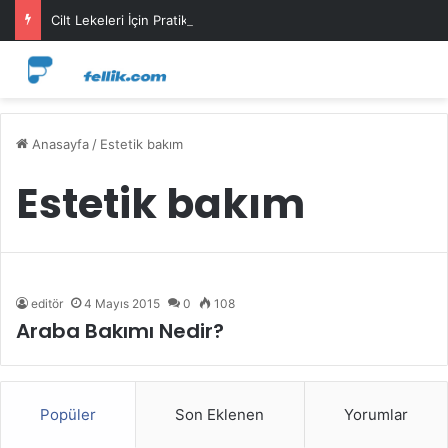
Cilt Lekeleri İçin Pratik Maske Önerileri
Anasayfa
/
Estetik bakım
Estetik bakım
editör
4 Mayıs 2015
0
108
Araba Bakımı Nedir?
Popüler
Son Eklenen
Yorumlar