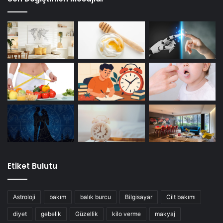
Etiket Bulutu
Astroloji
bakım
balık burcu
Bilgisayar
Cilt bakımı
diyet
gebelik
Güzellik
kilo verme
makyaj