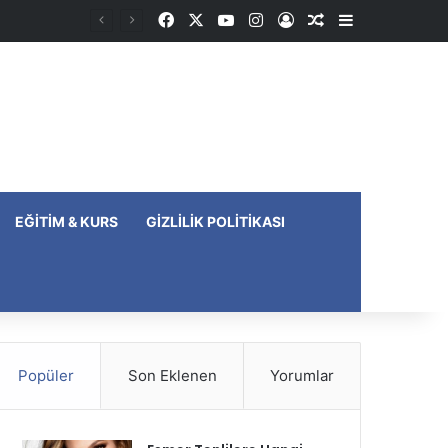
Facebook
X
YouTube
Instagram
Kayıt Ol
Rastgele Makale
Kenar Bölme
EĞITIM & KURS
GIZLILIK POLITIKASI
Popüler
Son Eklenen
Yorumlar