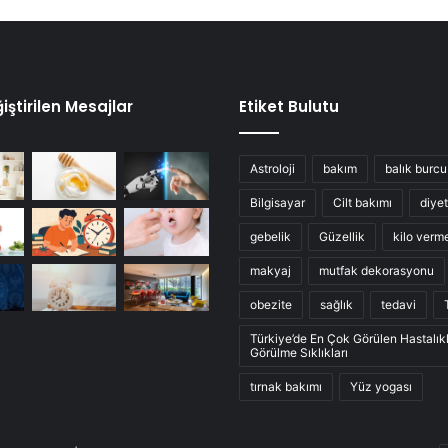
iştirilen Mesajlar
Etiket Bulutu
Astroloji
bakım
balık burcu
Bilgisayar
Cilt bakımı
diyet
gebelik
Güzellik
kilo verm
makyaj
mutfak dekorasyonu
obezite
sağlık
tedavi
Türkiye’de En Çok Görülen Hastalık
Görülme Sıklıkları
tırnak bakımı
Yüz yogası