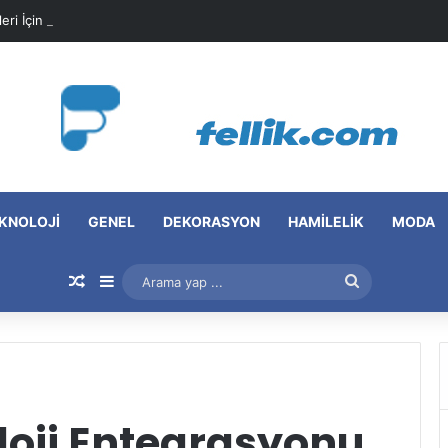
leri İçin Pratik Maske Önerileri
KNOLOJI
GENEL
DEKORASYON
HAMILELIK
MODA
Rastgele Makale
Kenar Bölmesi
Arama
yap
...
loji Entegrasyonu