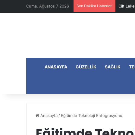
Cuma, Ağustos 7 2026
Son Dakika Haberleri
Cilt Leke
ANASAYFA
GÜZELLIK
SAĞLIK
TE
Anasayfa
/
Eğitimde Teknoloji Entegrasyonu
Eğitimde Tekno