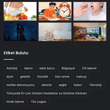
Etiket Bulutu
Astroloji
bakım
balık burcu
Bilgisayar
Cilt bakımı
diyet
gebelik
Güzellik
kilo verme
makyaj
mutfak dekorasyonu
obezite
sağlık
tedavi
Teknoloji
Türkiye’de En Çok Görülen Hastalıklar ve Görülme Sıklıkları
tırnak bakımı
Yüz yogası