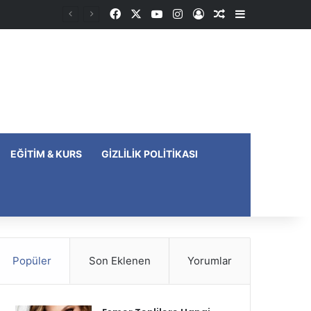
Facebook
X
YouTube
Instagram
Kayıt Ol
Rastgele Makale
Kenar Bölme
EĞITIM & KURS
GIZLILIK POLITIKASI
Popüler
Son Eklenen
Yorumlar