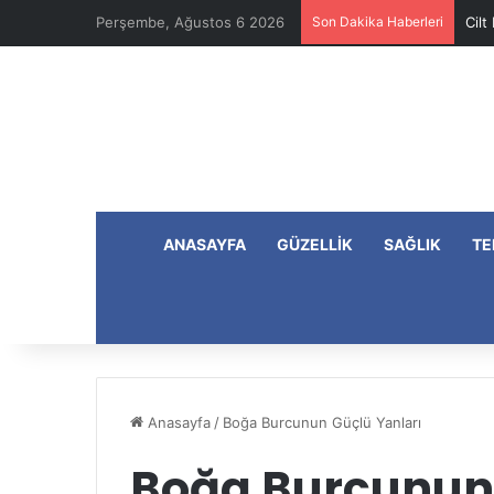
Perşembe, Ağustos 6 2026
Son Dakika Haberleri
Cilt
ANASAYFA
GÜZELLIK
SAĞLIK
TE
Anasayfa
/
Boğa Burcunun Güçlü Yanları
Boğa Burcunun 