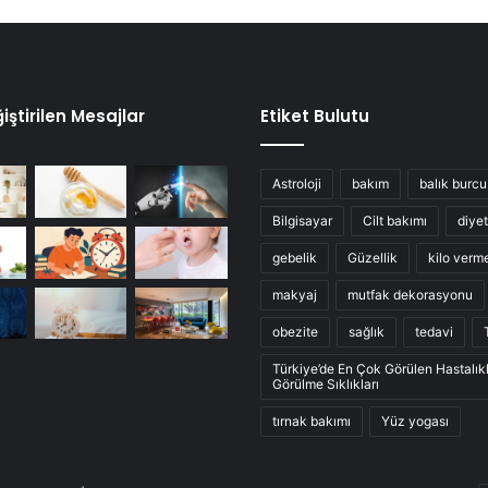
iştirilen Mesajlar
Etiket Bulutu
Astroloji
bakım
balık burcu
Bilgisayar
Cilt bakımı
diyet
gebelik
Güzellik
kilo verm
makyaj
mutfak dekorasyonu
obezite
sağlık
tedavi
Türkiye’de En Çok Görülen Hastalık
Görülme Sıklıkları
tırnak bakımı
Yüz yogası