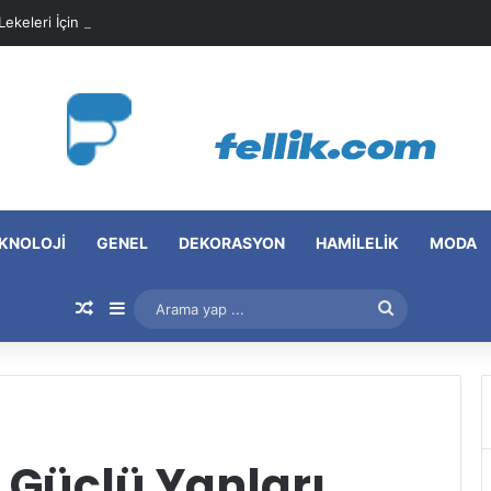
 Lekeleri İçin Pratik Maske Önerileri
KNOLOJI
GENEL
DEKORASYON
HAMILELIK
MODA
Rastgele Makale
Kenar Bölmesi
Arama
yap
...
Güçlü Yanları