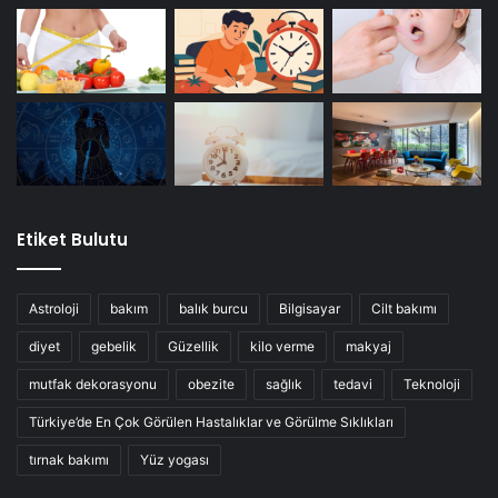
Etiket Bulutu
Astroloji
bakım
balık burcu
Bilgisayar
Cilt bakımı
diyet
gebelik
Güzellik
kilo verme
makyaj
mutfak dekorasyonu
obezite
sağlık
tedavi
Teknoloji
Türkiye’de En Çok Görülen Hastalıklar ve Görülme Sıklıkları
tırnak bakımı
Yüz yogası