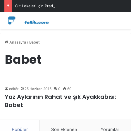
Cilt Lekeleri İçin Pratik Maske Önerileri
Anasayfa
/
Babet
Babet
editör
25 Haziran 2015
0
60
Yaz Aylarının Rahat ve şık Ayakkabısı:
Babet
Popüler
Son Eklenen
Yorumlar