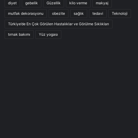
diyet
gebelik
Güzellik
kilo verme
makyaj
mutfak dekorasyonu
obezite
sağlık
tedavi
Teknoloji
Türkiye’de En Çok Görülen Hastalıklar ve Görülme Sıklıkları
tırnak bakımı
Yüz yogası