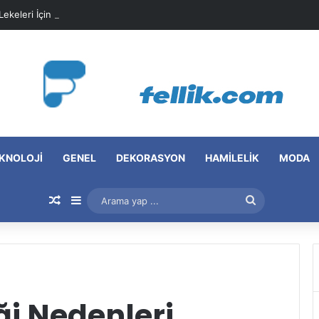
 Lekeleri İçin Pratik Maske Önerileri
KNOLOJI
GENEL
DEKORASYON
HAMILELIK
MODA
Rastgele Makale
Kenar Bölmesi
Arama
yap
...
ği Nedenleri