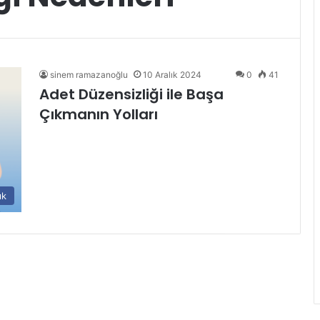
sinem ramazanoğlu
10 Aralık 2024
0
41
Adet Düzensizliği ile Başa
Çıkmanın Yolları
ık