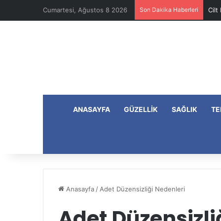
Cumartesi, Ağustos 8 2026
Son Dakika Haberleri
Cilt
ANASAYFA
GÜZELLIK
SAĞLIK
TE
Anasayfa
/
Adet Düzensizliği Nedenleri
Adet Düzensizli