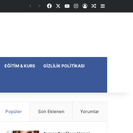
Facebook
X
YouTube
Instagram
Kayıt Ol
Rastgele Makale
Kenar Bölme
EĞITIM & KURS
GIZLILIK POLITIKASI
Popüler
Son Eklenen
Yorumlar