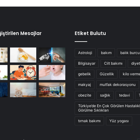
iştirilen Mesajlar
Etiket Bulutu
Astroloji
bakım
balık burcu
Bilgisayar
Cilt bakımı
diyet
gebelik
Güzellik
kilo verm
makyaj
mutfak dekorasyonu
obezite
sağlık
tedavi
Türkiye’de En Çok Görülen Hastalık
Görülme Sıklıkları
tırnak bakımı
Yüz yogası