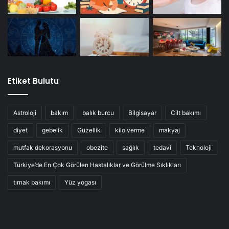
Etiket Bulutu
Astroloji
bakım
balık burcu
Bilgisayar
Cilt bakımı
diyet
gebelik
Güzellik
kilo verme
makyaj
mutfak dekorasyonu
obezite
sağlık
tedavi
Teknoloji
Türkiye’de En Çok Görülen Hastalıklar ve Görülme Sıklıkları
tırnak bakımı
Yüz yogası