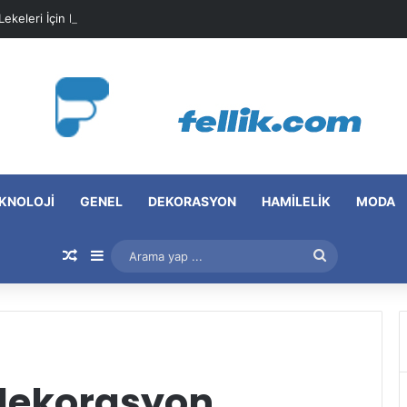
 Lekeleri İçin Pratik Maske Önerileri
KNOLOJI
GENEL
DEKORASYON
HAMILELIK
MODA
Rastgele Makale
Kenar Bölmesi
Arama
yap
...
 dekorasyon