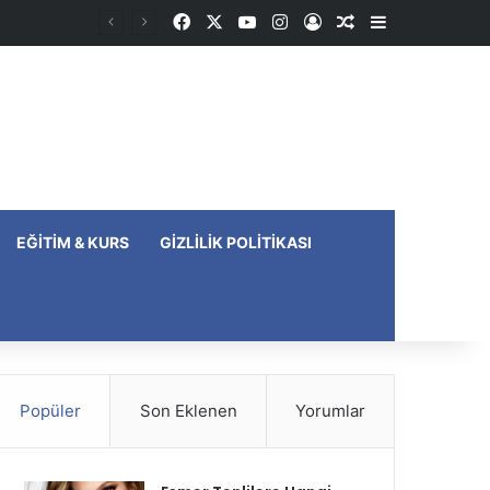
Facebook
X
YouTube
Instagram
Kayıt Ol
Rastgele Makale
Kenar Bölme
EĞITIM & KURS
GIZLILIK POLITIKASI
Popüler
Son Eklenen
Yorumlar