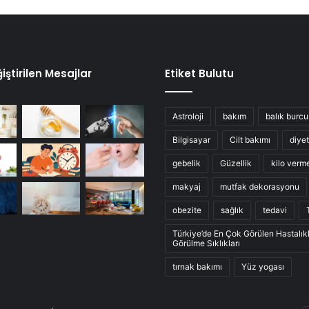
iştirilen Mesajlar
Etiket Bulutu
Astroloji
bakım
balık burcu
Bilgisayar
Cilt bakımı
diyet
gebelik
Güzellik
kilo verm
makyaj
mutfak dekorasyonu
obezite
sağlık
tedavi
Türkiye’de En Çok Görülen Hastalık
Görülme Sıklıkları
tırnak bakımı
Yüz yogası