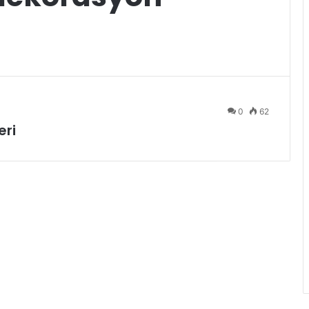
0
62
eri