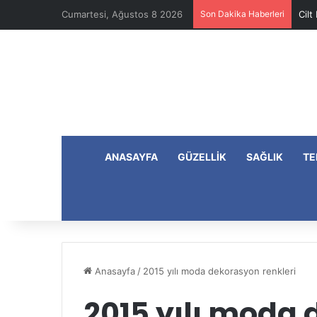
Cumartesi, Ağustos 8 2026
Son Dakika Haberleri
Cilt
ANASAYFA
GÜZELLIK
SAĞLIK
TE
Anasayfa
/
2015 yılı moda dekorasyon renkleri
2015 yılı moda